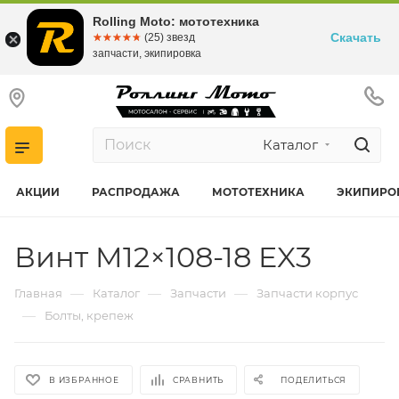
Rolling Moto: мототехника
Скачать
☆☆☆☆☆
★★★★★
(25) звезд
запчасти, экипировка
Каталог
АКЦИИ
РАСПРОДАЖА
МОТОТЕХНИКА
ЭКИПИРО
Винт M12×108-18 EX3
—
—
—
Главная
Каталог
Запчасти
Запчасти корпус
—
Болты, крепеж
В ИЗБРАННОЕ
СРАВНИТЬ
ПОДЕЛИТЬСЯ