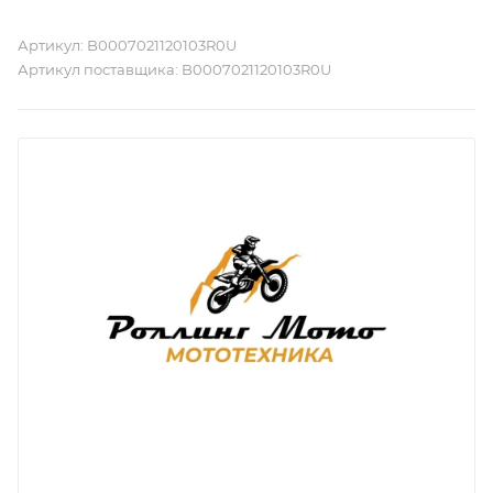
Артикул:
B0007021120103R0U
Артикул поставщика:
B0007021120103R0U