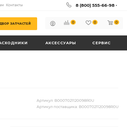
8 (800) 555-66-98
ам
Контакты
0
0
0
ДБОР ЗАПЧАСТЕЙ
АСХОДНИКИ
АКСЕССУАРЫ
СЕРВИС
Артикул:
B0007021120098R0U
Артикул поставщика:
B0007021120098R0U