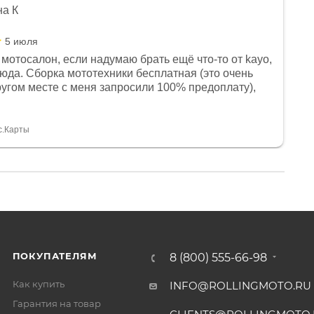
на К
5 июля
мотосалон, если надумаю брать ещё что-то от kayo,
сюда. Сборка мототехники бесплатная (это очень
другом месте с меня запросили 100% предоплату),
и документы выдали. Брала технику с ПТС, на учёт
а вообще без проблем. Менеджеру Юлии большое
тдельное, всегда на связи, очень детально всё
с.Карты
. 👍
ПОКУПАТЕЛЯМ
8 (800) 555-66-98
Как купить
INFO@ROLLINGMOTO.RU
Гарантия на товар