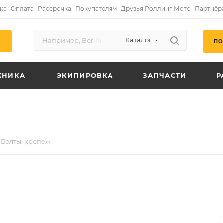
ка
Оплата
Рассрочка
Покупателям
Друзья Роллинг Мото
Партнёр
Каталог
ПО
Г
ХНИКА
ЭКИПИРОВКА
ЗАПЧАСТИ
Р
Болты, крепеж