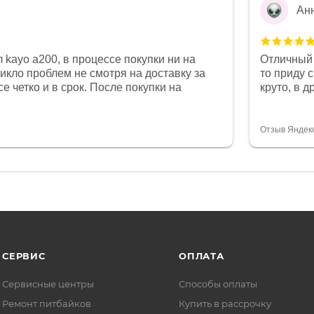
Ан
 kayo a200, в процессе покупки ни на
Отличный 
никло проблем не смотря на доставку за
то приду 
е четко и в срок. После покупки на
круто, в 
был 0, при этом представители магазина
все чеки 
связи и в итоге проблема была решена.
поставил
орит о небезразличии к клиенту после
спасибо о
Отзыв Яндек
то на сегодняшний день редкость.
объясняют
СЕРВИС
ОПЛАТА
Сервисные центры
Способы оплаты
Ремонт питбайков
Купить в рассрочку