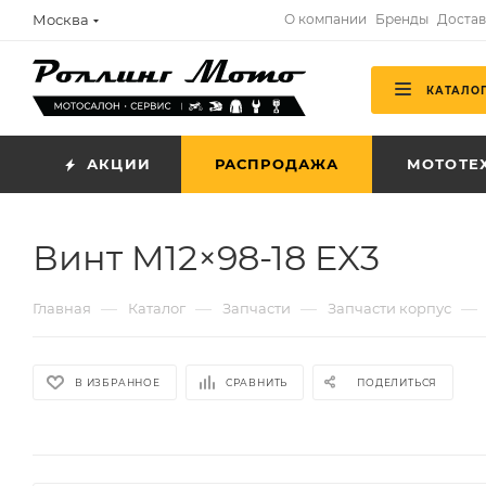
Москва
О компании
Бренды
Достав
КАТАЛО
АКЦИИ
РАСПРОДАЖА
МОТОТЕ
Винт M12×98-18 EX3
—
—
—
—
Главная
Каталог
Запчасти
Запчасти корпус
В ИЗБРАННОЕ
СРАВНИТЬ
ПОДЕЛИТЬСЯ