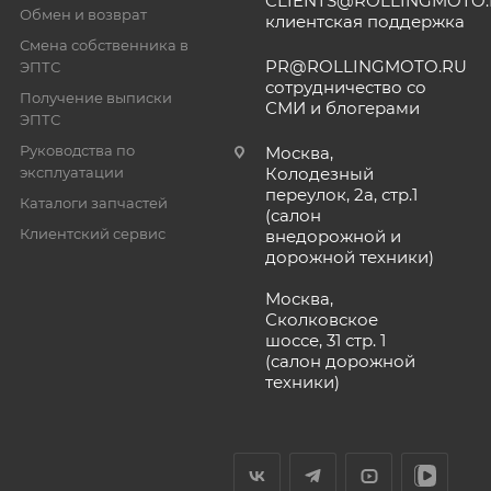
CLIENTS@ROLLINGMOTO
Обмен и возврат
клиентская поддержка
Смена собственника в
PR@ROLLINGMOTO.RU
ЭПТС
сотрудничество со
Получение выписки
СМИ и блогерами
ЭПТС
Руководства по
Москва,
эксплуатации
Колодезный
переулок, 2а, стр.1
Каталоги запчастей
(салон
Клиентский сервис
внедорожной и
дорожной техники)
Москва,
Сколковское
шоссе, 31 стр. 1
(салон дорожной
техники)