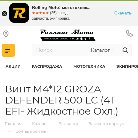
Rolling Moto: мототехника
Скачать
☆☆☆☆☆
★★★★★
(25) звезд
запчасти, экипировка
Каталог
АКЦИИ
РАСПРОДАЖА
МОТОТЕХНИКА
ЭКИПИРО
Винт M4*12 GROZA
DEFENDER 500 LC (4T
EFI- Жидкостное Охл.)
—
—
—
Главная
Каталог
Запчасти
Запчасти корпус
—
Болты, крепеж