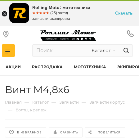
Rolling Moto: мототехника
Скачать
☆☆☆☆☆
★★★★★
(25) звезд
запчасти, экипировка
Каталог
АКЦИИ
РАСПРОДАЖА
МОТОТЕХНИКА
ЭКИПИРО
Винт М4,8х6
—
—
—
Главная
Каталог
Запчасти
Запчасти корпус
—
Болты, крепеж
В ИЗБРАННОЕ
СРАВНИТЬ
ПОДЕЛИТЬСЯ