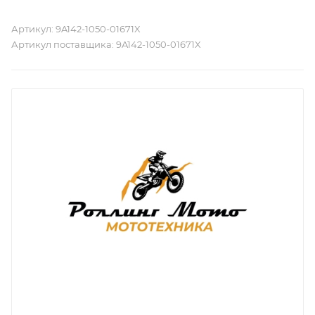
Артикул:
9A142-1050-01671X
Артикул поставщика:
9A142-1050-01671X