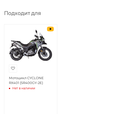
Выставить счет
да
Подходит для
Уважаемые пользователи, в настоящем
блоке размещены документы, с
которыми необходимо ознакомиться
покупателю, в случае приобретения
товара в нашем салоне. Здесь
размещены общие сведения по
решению возможных гарантийных
случаев и образцы необходимых для
заполнения документов. Обращаем
Ваше внимание на то, что конкретные
гарантийные обязательства на
Мотоцикл CYCLONE
RX401 (SR400GY-2E)
приобретаемую технику подробно
Нет в наличии
изложены в Руководстве по
эксплуатации (сервисной книжке), там
же находится гарантийный талон.
Одной из важных составляющих работы