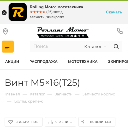
Rolling Moto: мототехника
Скачать
☆☆☆☆☆
★★★★★
(25) звезд
запчасти, экипировка
Каталог
АКЦИИ
РАСПРОДАЖА
МОТОТЕХНИКА
ЭКИПИРО
Винт M5×16(T25)
—
—
—
Главная
Каталог
Запчасти
Запчасти корпус
—
Болты, крепеж
В ИЗБРАННОЕ
СРАВНИТЬ
ПОДЕЛИТЬСЯ