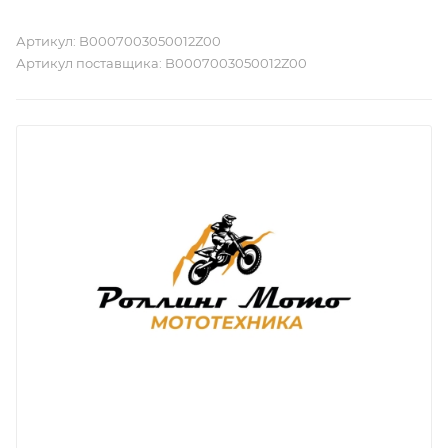
Артикул:
B0007003050012Z00
Артикул поставщика:
B0007003050012Z00