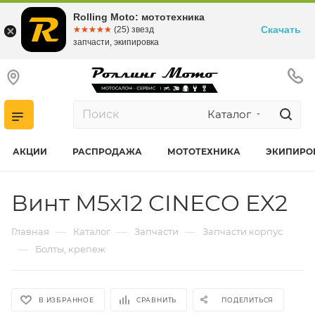
Rolling Moto: мототехника
Скачать
☆☆☆☆☆
★★★★★
(25) звезд
запчасти, экипировка
Каталог
АКЦИИ
РАСПРОДАЖА
МОТОТЕХНИКА
ЭКИПИРО
Винт М5х12 CINECO EX2
—
—
—
Главная
Каталог
Запчасти
Запчасти корпус
—
Болты, крепеж
В ИЗБРАННОЕ
СРАВНИТЬ
ПОДЕЛИТЬСЯ