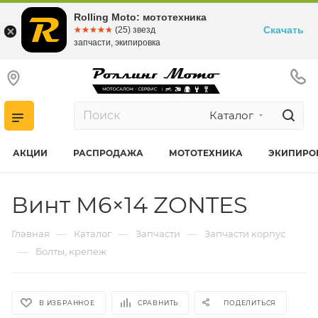
Rolling Moto: мототехника
Скачать
☆☆☆☆☆
★★★★★
(25) звезд
запчасти, экипировка
Каталог
АКЦИИ
РАСПРОДАЖА
МОТОТЕХНИКА
ЭКИПИРО
Винт M6×14 ZONTES
—
—
—
Главная
Каталог
Запчасти
Запчасти корпус
—
Болты, крепеж
В ИЗБРАННОЕ
СРАВНИТЬ
ПОДЕЛИТЬСЯ