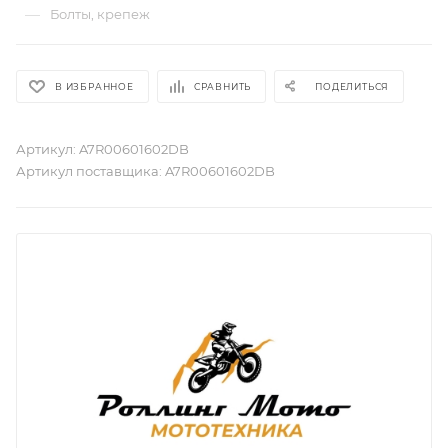
—
Болты, крепеж
В ИЗБРАННОЕ
СРАВНИТЬ
ПОДЕЛИТЬСЯ
Артикул:
A7R00601602DB
Артикул поставщика:
A7R00601602DB