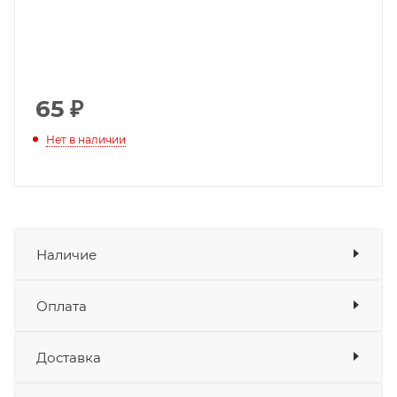
65
₽
Нет в наличии
Наличие
Оплата
Товара нет в наличии ни на одном из
складов
Доставка
Оплата
Банковские карты
да