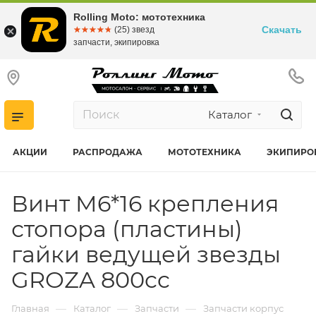
Rolling Moto: мототехника
Скачать
☆☆☆☆☆
★★★★★
(25) звезд
запчасти, экипировка
Каталог
АКЦИИ
РАСПРОДАЖА
МОТОТЕХНИКА
ЭКИПИРО
Винт M6*16 крепления
стопора (пластины)
гайки ведущей звезды
GROZA 800cc
—
—
—
Главная
Каталог
Запчасти
Запчасти корпус