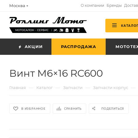
Москва
О компании
Бренды
Достав
КАТАЛО
АКЦИИ
РАСПРОДАЖА
МОТОТЕ
Винт M6×16 RC600
—
—
—
—
Главная
Каталог
Запчасти
Запчасти корпус
В ИЗБРАННОЕ
СРАВНИТЬ
ПОДЕЛИТЬСЯ