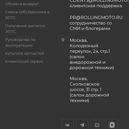
CLIENTS@ROLLINGMOTO
Обмен и возврат
клиентская поддержка
Смена собственника в
PR@ROLLINGMOTO.RU
ЭПТС
сотрудничество со
Получение выписки
СМИ и блогерами
ЭПТС
Руководства по
Москва,
эксплуатации
Колодезный
переулок, 2а, стр.1
Каталоги запчастей
(салон
Клиентский сервис
внедорожной и
дорожной техники)
Москва,
Сколковское
шоссе, 31 стр. 1
(салон дорожной
техники)