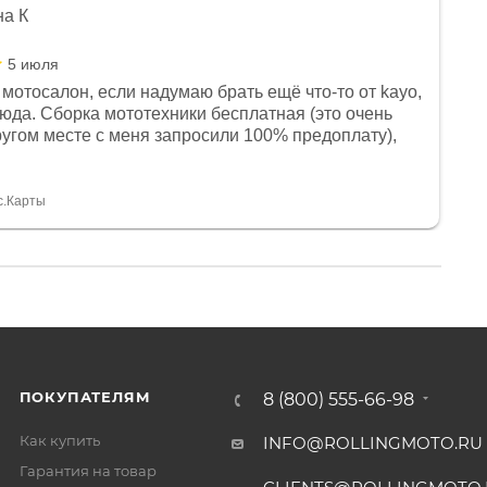
на К
5 июля
мотосалон, если надумаю брать ещё что-то от kayo,
сюда. Сборка мототехники бесплатная (это очень
другом месте с меня запросили 100% предоплату),
и документы выдали. Брала технику с ПТС, на учёт
а вообще без проблем. Менеджеру Юлии большое
тдельное, всегда на связи, очень детально всё
с.Карты
. 👍
ПОКУПАТЕЛЯМ
8 (800) 555-66-98
Как купить
INFO@ROLLINGMOTO.RU
Гарантия на товар