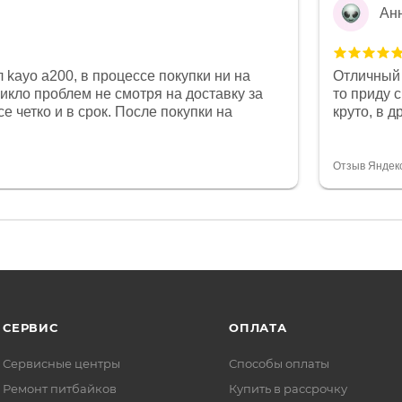
Ан
 kayo a200, в процессе покупки ни на
Отличный 
никло проблем не смотря на доставку за
то приду 
е четко и в срок. После покупки на
круто, в 
был 0, при этом представители магазина
все чеки 
связи и в итоге проблема была решена.
поставил
орит о небезразличии к клиенту после
спасибо о
Отзыв Яндек
то на сегодняшний день редкость.
объясняют
СЕРВИС
ОПЛАТА
Сервисные центры
Способы оплаты
Ремонт питбайков
Купить в рассрочку