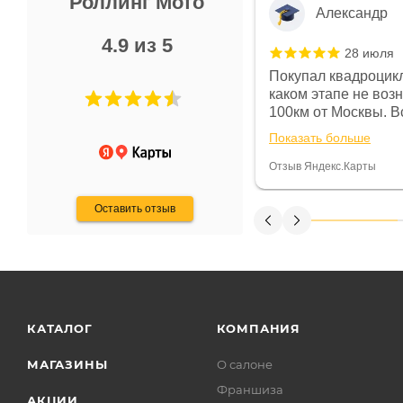
Роллинг Мото
Александр
4.9 из 5
28 июля
 в магазине чисто, цены везде
Покупал квадроцикл
огут. Не понравились условия
каком этапе не воз
предоплата и дают только на год)
100км от Москвы. Вс
ают что человек купит и
спидометре всегда 
Показать больше
некому.
постоянно были на 
Считаю, что это гов
Отзыв Яндекс.Карты
получения денег, ч
Оставить отзыв
КАТАЛОГ
КОМПАНИЯ
МАГАЗИНЫ
О салоне
Франшиза
АКЦИИ