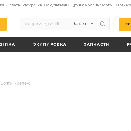
ка
Оплата
Рассрочка
Покупателям
Друзья Роллинг Мото
Партнёр
Каталог
ПО
Г
ХНИКА
ЭКИПИРОВКА
ЗАПЧАСТИ
Р
Болты, крепеж