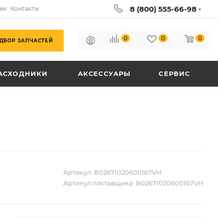
8 (800) 555-66-98
ам
Контакты
0
0
0
ДБОР ЗАПЧАСТЕЙ
АСХОДНИКИ
АКСЕССУАРЫ
СЕРВИС
Артикул:
B02671020600167VH
Артикул поставщика:
B02671020600167VH