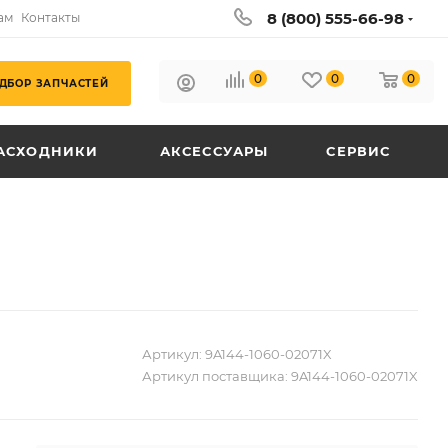
8 (800) 555-66-98
ам
Контакты
0
0
0
ДБОР ЗАПЧАСТЕЙ
АСХОДНИКИ
АКСЕССУАРЫ
СЕРВИС
Артикул:
9A144-1060-02071X
Артикул поставщика:
9A144-1060-02071X