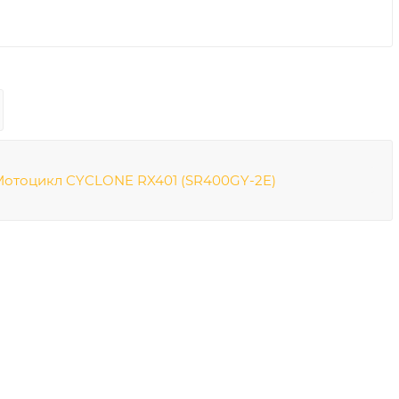
Мотоцикл CYCLONE RX401 (SR400GY-2E)