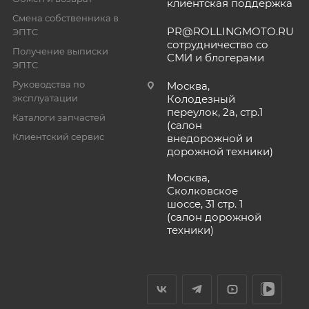
клиентская поддержка
Смена собственника в
PR@ROLLINGMOTO.RU
ЭПТС
сотрудничество со
Получение выписки
СМИ и блогерами
ЭПТС
Руководства по
Москва,
эксплуатации
Колодезный
переулок, 2а, стр.1
Каталоги запчастей
(салон
Клиентский сервис
внедорожной и
дорожной техники)
Москва,
Сколковское
шоссе, 31 стр. 1
(салон дорожной
техники)