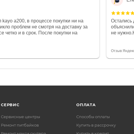
 kayo a200, в процессе покупки ни на
Остались 
никло проблем не смотря на доставку за
объяснили
е четко и в срок. После покупки на
не нужно.
был 0, при этом представители магазина
комфортна
связи и в итоге проблема была решена.
полностью
орит о небезразличии к клиенту после
огромное 
Отзыв Яндек
то на сегодняшний день редкость.
терпение
СЕРВИС
ОПЛАТА
Сервисные центры
Способы оплаты
Ремонт питбайков
Купить в рассрочку
Ремонт макси скутера
Купить в кредит