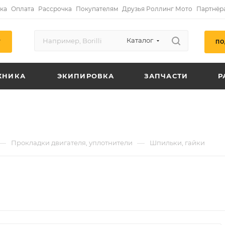
ка
Оплата
Рассрочка
Покупателям
Друзья Роллинг Мото
Партнёр
Каталог
ПО
Г
ХНИКА
ЭКИПИРОВКА
ЗАПЧАСТИ
Р
—
—
Прокладки двигателя, уплотнители
Шпильки, гайки