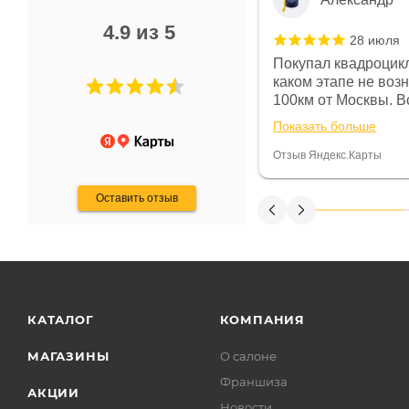
4.9 из 5
28 июля
 в магазине чисто, цены везде
Покупал квадроцикл
огут. Не понравились условия
каком этапе не воз
предоплата и дают только на год)
100км от Москвы. Вс
ают что человек купит и
спидометре всегда 
Показать больше
некому.
постоянно были на 
Считаю, что это гов
Отзыв Яндекс.Карты
получения денег, ч
Оставить отзыв
КАТАЛОГ
КОМПАНИЯ
МАГАЗИНЫ
О салоне
Франшиза
АКЦИИ
Новости