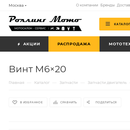
Москва
О компании
Бренды
Достав
КАТАЛО
АКЦИИ
РАСПРОДАЖА
МОТОТЕ
Винт M6×20
—
—
—
Главная
Каталог
Запчасти
Запчасти двигатель
В ИЗБРАННОЕ
СРАВНИТЬ
ПОДЕЛИТЬСЯ