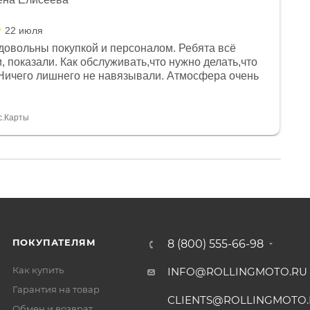
22 июля
довольны покупкой и персоналом. Ребята всё
, показали. Как обслуживать,что нужно делать,что
Ничего лишнего не навязывали. Атмосфера очень
я, помогли с доставкой. Сам аппарат так же
 устроил нас, нашли именно то, что хотел P. S
спасибо Дмитрию, за клиентоориентированность и
с.Карты
ПОКУПАТЕЛЯМ
8 (800) 555-66-98
Как купить
INFO@ROLLINGMOTO.RU
Гарантия на товар
CLIENTS@ROLLINGMOTO
Обмен и возврат