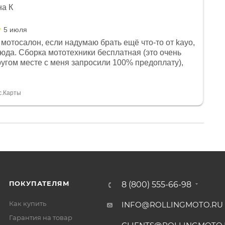
на К
5 июля
мотосалон, если надумаю брать ещё что-то от kayo,
сюда. Сборка мототехники бесплатная (это очень
другом месте с меня запросили 100% предоплату),
и документы выдали. Брала технику с ПТС, на учёт
а вообще без проблем. Менеджеру Юлии большое
тдельное, всегда на связи, очень детально всё
с.Карты
. 👍
ПОКУПАТЕЛЯМ
8 (800) 555-66-98
Как купить
INFO@ROLLINGMOTO.RU
Гарантия на товар