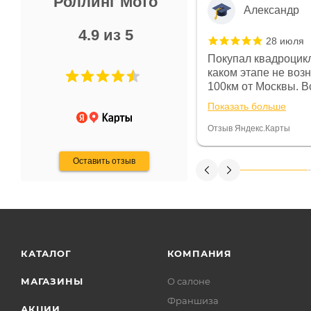
Роллинг Мото
Александр
4.9 из 5
28 июля
 в магазине чисто, цены везде
Покупал квадроцикл
огут. Не понравились условия
каком этапе не воз
предоплата и дают только на год)
100км от Москвы. Вс
ают что человек купит и
спидометре всегда 
Показать больше
некому.
постоянно были на 
Считаю, что это гов
Отзыв Яндекс.Карты
получения денег, ч
Оставить отзыв
КАТАЛОГ
КОМПАНИЯ
МАГАЗИНЫ
О салоне
Франшиза
АКЦИИ