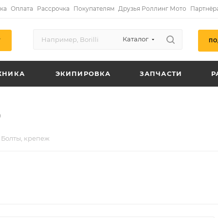
ка
Оплата
Рассрочка
Покупателям
Друзья Роллинг Мото
Партнёр
Каталог
ПО
Г
ХНИКА
ЭКИПИРОВКА
ЗАПЧАСТИ
Р
0
Болты, крепеж