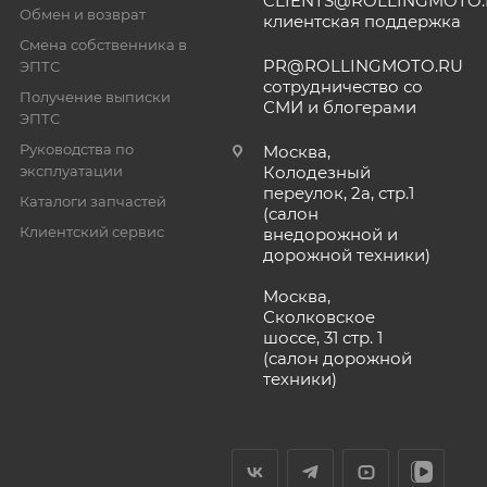
CLIENTS@ROLLINGMOTO
Обмен и возврат
клиентская поддержка
Смена собственника в
PR@ROLLINGMOTO.RU
ЭПТС
сотрудничество со
Получение выписки
СМИ и блогерами
ЭПТС
Руководства по
Москва,
эксплуатации
Колодезный
переулок, 2а, стр.1
Каталоги запчастей
(салон
Клиентский сервис
внедорожной и
дорожной техники)
Москва,
Сколковское
шоссе, 31 стр. 1
(салон дорожной
техники)