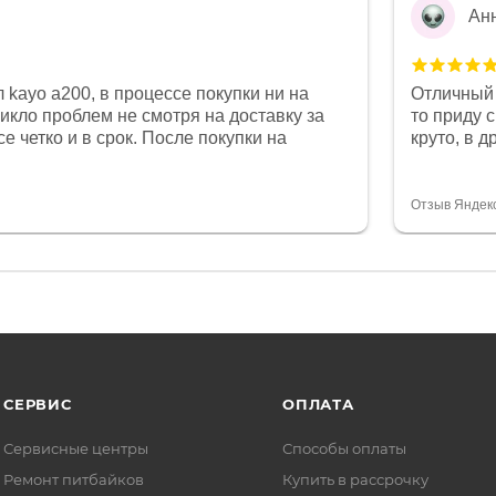
Ан
 kayo a200, в процессе покупки ни на
Отличный 
никло проблем не смотря на доставку за
то приду 
е четко и в срок. После покупки на
круто, в 
был 0, при этом представители магазина
все чеки 
связи и в итоге проблема была решена.
поставил
орит о небезразличии к клиенту после
спасибо о
Отзыв Яндек
то на сегодняшний день редкость.
объясняют
СЕРВИС
ОПЛАТА
Сервисные центры
Способы оплаты
Ремонт питбайков
Купить в рассрочку