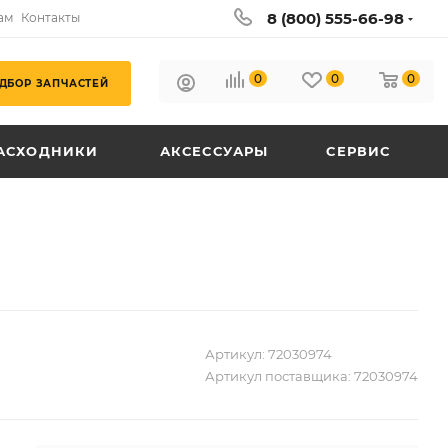
8 (800) 555-66-98
ам
Контакты
0
0
0
ДБОР ЗАПЧАСТЕЙ
АСХОДНИКИ
АКСЕССУАРЫ
СЕРВИС
Артикул:
72030974
Артикул поставщика:
72030974