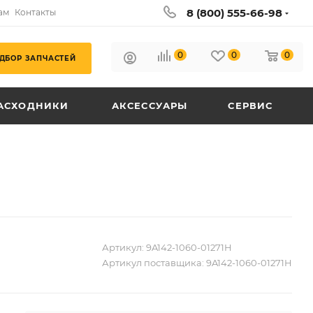
8 (800) 555-66-98
ам
Контакты
0
0
0
ДБОР ЗАПЧАСТЕЙ
АСХОДНИКИ
АКСЕССУАРЫ
СЕРВИС
Артикул:
9A142-1060-01271H
Артикул поставщика:
9A142-1060-01271H