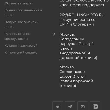
CLIENTS@ROLLINGMOTO
Обмен и возврат
клиентская поддержка
Смена собственника в
PR@ROLLINGMOTO.RU
ЭПТС
сотрудничество со
Получение выписки
СМИ и блогерами
ЭПТС
Руководства по
Москва,
эксплуатации
Колодезный
переулок, 2а, стр.1
Каталоги запчастей
(салон
Клиентский сервис
внедорожной и
дорожной техники)
Москва,
Сколковское
шоссе, 31 стр. 1
(салон дорожной
техники)