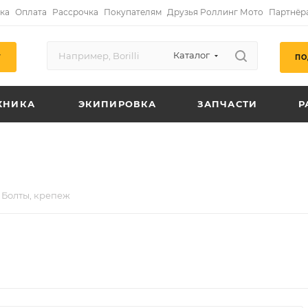
ка
Оплата
Рассрочка
Покупателям
Друзья Роллинг Мото
Партнёр
Каталог
ПО
Г
ХНИКА
ЭКИПИРОВКА
ЗАПЧАСТИ
Р
Болты, крепеж