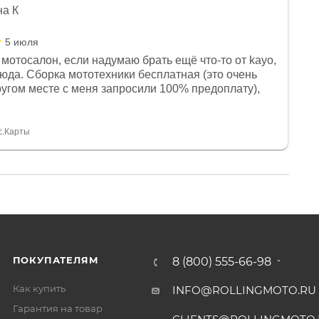
на К
5 июля
мотосалон, если надумаю брать ещё что-то от kayo,
сюда. Сборка мототехники бесплатная (это очень
другом месте с меня запросили 100% предоплату),
и документы выдали. Брала технику с ПТС, на учёт
а вообще без проблем. Менеджеру Юлии большое
тдельное, всегда на связи, очень детально всё
с.Карты
. 👍
ПОКУПАТЕЛЯМ
8 (800) 555-66-98
Как купить
INFO@ROLLINGMOTO.RU
Гарантия на товар