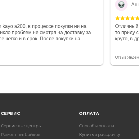
Ан
 kayo a200, в процессе покупки ни на
Отличный 
никло проблем не смотря на доставку за
то приду 
е четко и в срок. После покупки на
круто, в 
был 0, при этом представители магазина
все чеки 
связи и в итоге проблема была решена.
поставил
орит о небезразличии к клиенту после
спасибо о
Отзыв Яндек
то на сегодняшний день редкость.
объясняют
СЕРВИС
ОПЛАТА
Сервисные центры
Способы оплаты
Ремонт питбайков
Купить в рассрочку