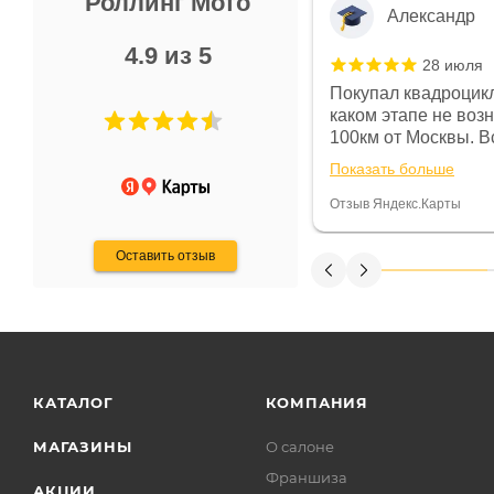
Роллинг Мото
Александр
4.9 из 5
28 июля
 в магазине чисто, цены везде
Покупал квадроцикл
огут. Не понравились условия
каком этапе не воз
предоплата и дают только на год)
100км от Москвы. Вс
ают что человек купит и
спидометре всегда 
Показать больше
некому.
постоянно были на 
Считаю, что это гов
Отзыв Яндекс.Карты
получения денег, ч
Оставить отзыв
КАТАЛОГ
КОМПАНИЯ
МАГАЗИНЫ
О салоне
Франшиза
АКЦИИ