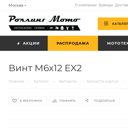
Москва
О компании
Бренды
Достав
КАТАЛО
АКЦИИ
РАСПРОДАЖА
МОТОТЕ
Винт М6х12 EX2
—
—
—
—
Главная
Каталог
Запчасти
Запчасти корпус
В ИЗБРАННОЕ
СРАВНИТЬ
ПОДЕЛИТЬСЯ