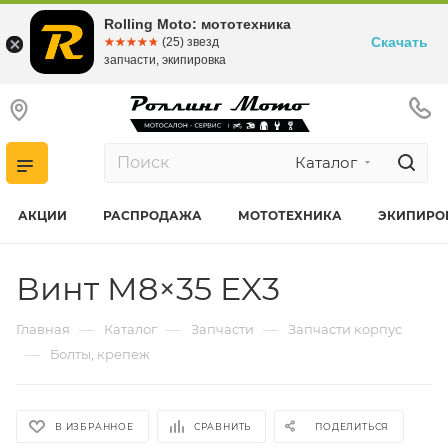
Rolling Moto: мототехника
Скачать
☆☆☆☆☆
★★★★★
(25) звезд
запчасти, экипировка
Каталог
АКЦИИ
РАСПРОДАЖА
МОТОТЕХНИКА
ЭКИПИРО
Винт M8×35 EX3
—
—
—
Главная
Каталог
Запчасти
Запчасти корпус
—
Болты, крепеж
В ИЗБРАННОЕ
СРАВНИТЬ
ПОДЕЛИТЬСЯ