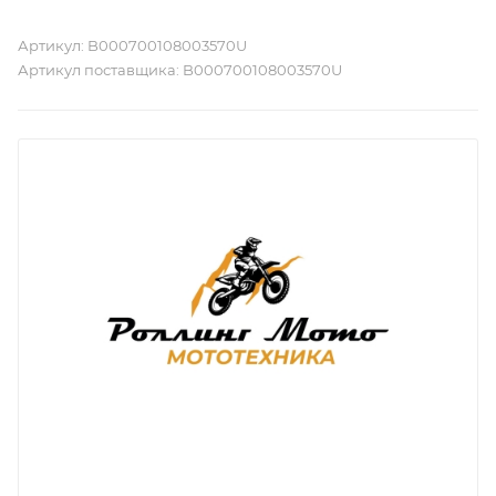
Артикул:
B000700108003570U
Артикул поставщика:
B000700108003570U