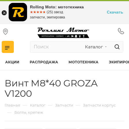
Rolling Moto: мототехника
Скачать
☆☆☆☆☆
★★★★★
(25) звезд
запчасти, экипировка
Каталог
АКЦИИ
РАСПРОДАЖА
МОТОТЕХНИКА
ЭКИПИРО
Винт M8*40 GROZA
V1200
—
—
—
Главная
Каталог
Запчасти
Запчасти корпус
—
Болты, крепеж