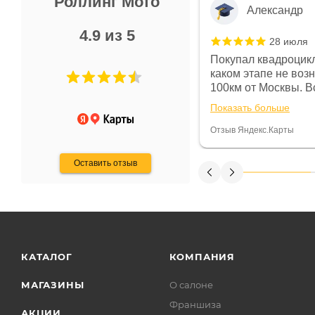
Роллинг Мото
Александр
4.9 из 5
28 июля
 в магазине чисто, цены везде
Покупал квадроцикл
огут. Не понравились условия
каком этапе не воз
предоплата и дают только на год)
100км от Москвы. Вс
ают что человек купит и
спидометре всегда 
Показать больше
некому.
постоянно были на 
Считаю, что это гов
Отзыв Яндекс.Карты
получения денег, ч
Оставить отзыв
КАТАЛОГ
КОМПАНИЯ
МАГАЗИНЫ
О салоне
Франшиза
АКЦИИ