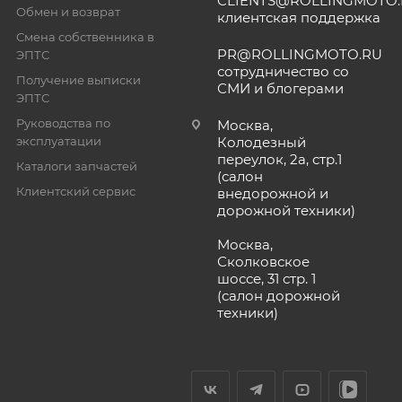
CLIENTS@ROLLINGMOTO
Обмен и возврат
клиентская поддержка
Смена собственника в
PR@ROLLINGMOTO.RU
ЭПТС
сотрудничество со
Получение выписки
СМИ и блогерами
ЭПТС
Руководства по
Москва,
эксплуатации
Колодезный
переулок, 2а, стр.1
Каталоги запчастей
(салон
Клиентский сервис
внедорожной и
дорожной техники)
Москва,
Сколковское
шоссе, 31 стр. 1
(салон дорожной
техники)