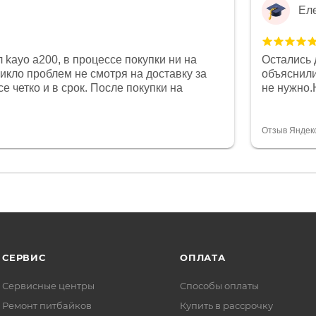
Ел
 kayo a200, в процессе покупки ни на
Остались 
никло проблем не смотря на доставку за
объяснили
е четко и в срок. После покупки на
не нужно.
был 0, при этом представители магазина
комфортна
связи и в итоге проблема была решена.
полностью
орит о небезразличии к клиенту после
огромное 
Отзыв Яндек
то на сегодняшний день редкость.
терпение
СЕРВИС
ОПЛАТА
Сервисные центры
Способы оплаты
Ремонт питбайков
Купить в рассрочку