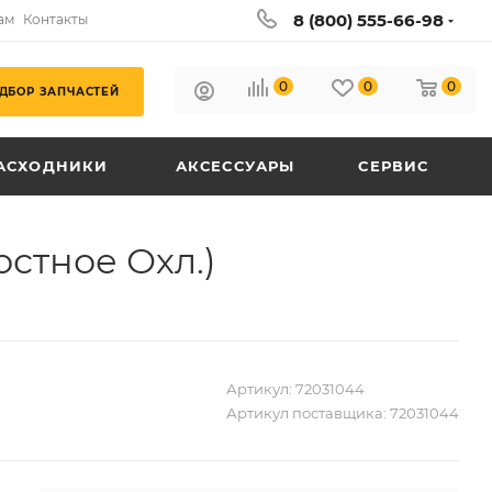
8 (800) 555-66-98
ам
Контакты
0
0
0
ДБОР ЗАПЧАСТЕЙ
АСХОДНИКИ
АКСЕССУАРЫ
СЕРВИС
стное Охл.)
Артикул:
72031044
Артикул поставщика:
72031044