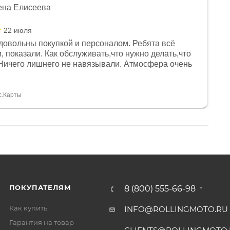
ена Елисеева
22 июля
довольны покупкой и персоналом. Ребята всё
, показали. Как обслуживать,что нужно делать,что
Ничего лишнего не навязывали. Атмосфера очень
я, помогли с доставкой. Сам аппарат так же
 устроил нас, нашли именно то, что хотел P. S
спасибо Дмитрию, за клиентоориентированность и
с.Карты
ПОКУПАТЕЛЯМ
8 (800) 555-66-98
Как купить
INFO@ROLLINGMOTO.RU
Гарантия на товар