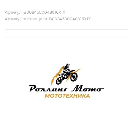
Артикул:
B0084500048016X1X
Артикул поставщика:
B0084500048016X1X