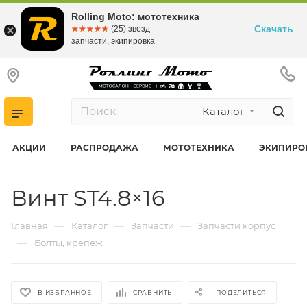
Rolling Moto: мототехника
Скачать
☆☆☆☆☆
★★★★★
(25) звезд
запчасти, экипировка
Каталог
АКЦИИ
РАСПРОДАЖА
МОТОТЕХНИКА
ЭКИПИРО
Винт ST4.8×16
—
—
—
Главная
Каталог
Запчасти
Запчасти корпус
—
Болты, крепеж
В ИЗБРАННОЕ
СРАВНИТЬ
ПОДЕЛИТЬСЯ