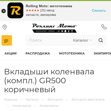
Rolling Moto: мототехника
Скачать
☆☆☆☆☆
★★★★★
(25) звезд
запчасти, экипировка
Каталог
АКЦИИ
РАСПРОДАЖА
МОТОТЕХНИКА
ЭКИПИРО
Вкладыши коленвала
(компл.) GR500
коричневый
—
—
—
Главная
Каталог
Запчасти
Запчасти двигатель
—
—
Коленвалы
Коленвалы