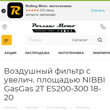
Rolling Moto: мототехника
Скачать
☆☆☆☆☆
★★★★★
(25) звезд
запчасти, экипировка
Каталог
АКЦИИ
РАСПРОДАЖА
МОТОТЕХНИКА
ЭКИПИРО
Воздушный фильтр c
увелич. площадью NIBBI
GasGas 2T ES200-300 18-
20
—
—
—
—
Главная
Каталог
Расходники
Фильтры