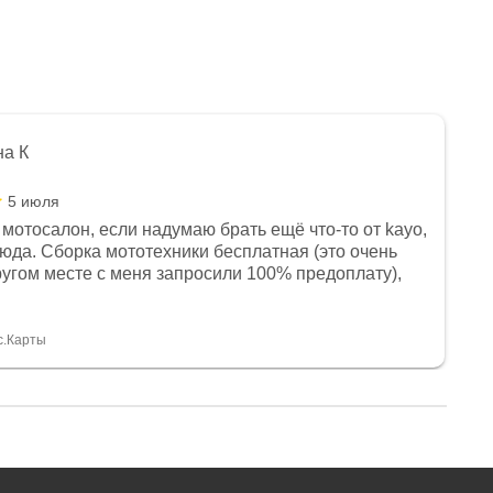
на К
5 июля
мотосалон, если надумаю брать ещё что-то от kayo,
сюда. Сборка мототехники бесплатная (это очень
другом месте с меня запросили 100% предоплату),
и документы выдали. Брала технику с ПТС, на учёт
а вообще без проблем. Менеджеру Юлии большое
тдельное, всегда на связи, очень детально всё
с.Карты
. 👍