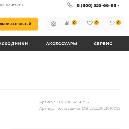
8 (800) 555-66-98
ам
Контакты
0
0
0
ДБОР ЗАПЧАСТЕЙ
АСХОДНИКИ
АКСЕССУАРЫ
СЕРВИС
Артикул:
020291-349-6395
Артикул поставщика:
DB1252221021010022