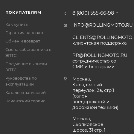
ПОКУПАТЕЛЯМ
8 (800) 555-66-98
Как купить
INFO@ROLLINGMOTO.RU
Гарантия на товар
CLIENTS@ROLLINGMOTO
Обмен и возврат
клиентская поддержка
Смена собственника в
PR@ROLLINGMOTO.RU
ЭПТС
сотрудничество со
Получение выписки
СМИ и блогерами
ЭПТС
Руководства по
Москва,
эксплуатации
Колодезный
переулок, 2а, стр.1
Каталоги запчастей
(салон
Клиентский сервис
внедорожной и
дорожной техники)
Москва,
Сколковское
шоссе, 31 стр. 1