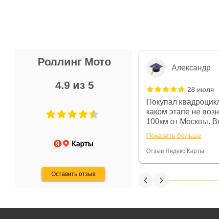
Роллинг Мото
Александр
4.9 из 5
28 июля
 в магазине чисто, цены везде
Покупал квадроцикл
огут. Не понравились условия
каком этапе не воз
предоплата и дают только на год)
100км от Москвы. Вс
ают что человек купит и
спидометре всегда 
Показать больше
некому.
постоянно были на 
Считаю, что это гов
Отзыв Яндекс.Карты
получения денег, ч
Оставить отзыв