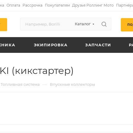
ка
Оплата
Рассрочка
Покупателям
Друзья Роллинг Мото
Партнёр
Каталог
ПО
Г
ХНИКА
ЭКИПИРОВКА
ЗАПЧАСТИ
Р
I (кикстартер)
—
Топливная система
Впускные коллекторы