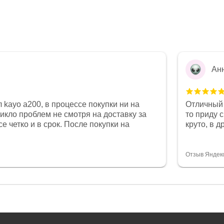
Ан
 kayo a200, в процессе покупки ни на
Отличный 
никло проблем не смотря на доставку за
то приду 
е четко и в срок. После покупки на
круто, в 
был 0, при этом представители магазина
все чеки 
связи и в итоге проблема была решена.
поставил
орит о небезразличии к клиенту после
спасибо о
Отзыв Яндек
то на сегодняшний день редкость.
объясняют