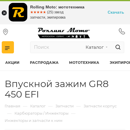
Rolling Moto: мототехника
Скачать
☆☆☆☆☆
★★★★★
(25) звезд
запчасти, экипировка
Каталог
АКЦИИ
РАСПРОДАЖА
МОТОТЕХНИКА
ЭКИПИРО
Впускной зажим GR8
450 EFI
—
—
—
Главная
Каталог
Запчасти
Запчасти корпус
—
—
Карбюраторы / Инжекторы
Инжекторы и запчасти к ним