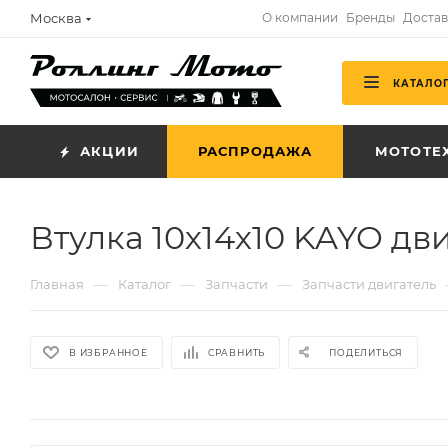
Москва
О компании
Бренды
Достав
КАТАЛО
АКЦИИ
РАСПРОДАЖА
МОТОТЕ
Втулка 10х14х10 KAYO дв
—
—
—
Главная
Каталог
Запчасти
Запчасти двигатель
В ИЗБРАННОЕ
СРАВНИТЬ
ПОДЕЛИТЬСЯ