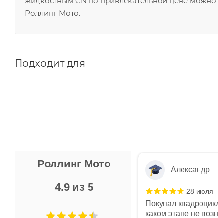
жидкостным CN по привлекательной цене можно о
Роллинг Мото.
Подходит для
Роллинг Мото
Александр
4.9 из 5
28 июля
 в магазине чисто, цены везде
Покупал квадроцикл
огут. Не понравились условия
каком этапе не воз