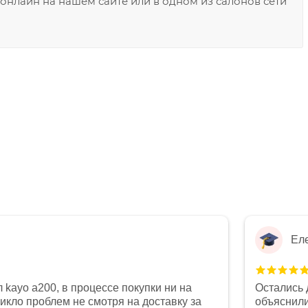
нлайн на нашем сайте или в одном из салонов сети
Ел
 kayo a200, в процессе покупки ни на
Остались 
никло проблем не смотря на доставку за
объяснили