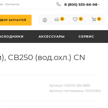
8 (800) 555-66-98
ам
Контакты
0
0
0
ДБОР ЗАПЧАСТЕЙ
АСХОДНИКИ
АКСЕССУАРЫ
СЕРВИС
, CB250 (вод.охл.) CN
Артикул:
020012-252-5835
Артикул поставщика:
100101202