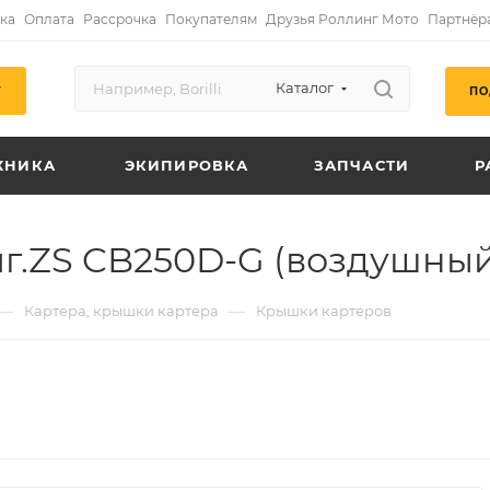
ка
Оплата
Рассрочка
Покупателям
Друзья Роллинг Мото
Партнёр
Каталог
ПО
Г
ХНИКА
ЭКИПИРОВКА
ЗАПЧАСТИ
Р
иг.ZS CB250D-G (воздушный)
—
—
Картера, крышки картера
Крышки картеров