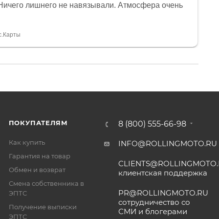
Ничего лишнего не навязывали. Атмосфера очень
я, помогли с доставкой. Сам аппарат так же
 устроил нас, нашли именно то, что хотел P. S
спасибо Дмитрию, за клиентоориентированность и
с.Карты
ПОКУПАТЕЛЯМ
8 (800) 555-66-98
Как купить
INFO@ROLLINGMOTO.RU
Гарантия на товар
CLIENTS@ROLLINGMOTO
Обмен и возврат
клиентская поддержка
Смена собственника в
PR@ROLLINGMOTO.RU
ЭПТС
сотрудничество со
Получение выписки
СМИ и блогерами
ЭПТС