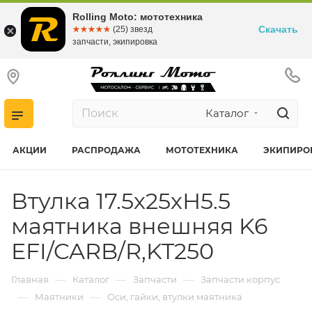
Rolling Moto: мототехника
Скачать
☆☆☆☆☆
★★★★★
(25) звезд
запчасти, экипировка
Каталог
АКЦИИ
РАСПРОДАЖА
МОТОТЕХНИКА
ЭКИПИРО
Втулка 17.5х25хН5.5
маятника внешняя K6
EFI/CARB/R,KT250
—
—
—
Главная
Каталог
Запчасти
Запчасти корпус
—
—
Маятники
Оси, гайки, втулки маятника