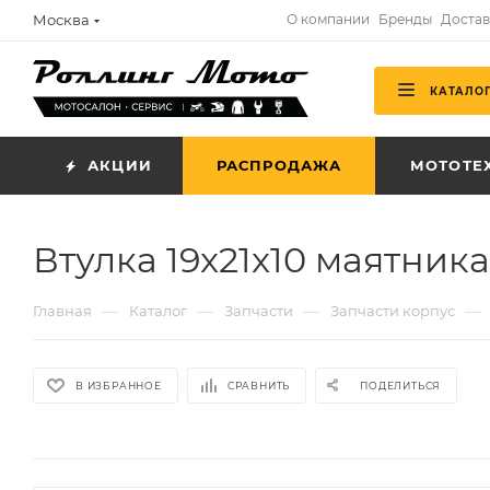
Москва
О компании
Бренды
Достав
КАТАЛО
АКЦИИ
РАСПРОДАЖА
МОТОТЕ
Втулка 19x21x10 маятник
—
—
—
—
Главная
Каталог
Запчасти
Запчасти корпус
В ИЗБРАННОЕ
СРАВНИТЬ
ПОДЕЛИТЬСЯ