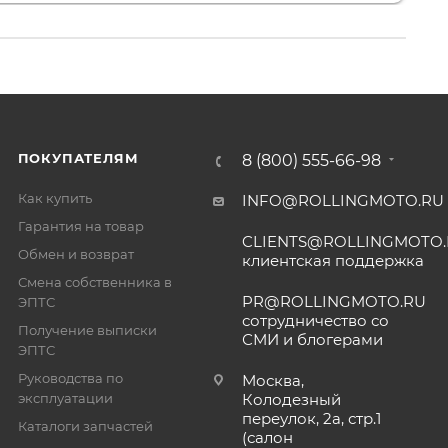
ПОКУПАТЕЛЯМ
8 (800) 555-66-98
Как купить
INFO@ROLLINGMOTO.RU
Гарантия на товар
CLIENTS@ROLLINGMOTO
Обмен и возврат
клиентская поддержка
Смена собственника в
PR@ROLLINGMOTO.RU
ЭПТС
сотрудничество со
Получение выписки
СМИ и блогерами
ЭПТС
Руководства по
Москва,
эксплуатации
Колодезный
переулок, 2а, стр.1
Каталоги запчастей
(салон