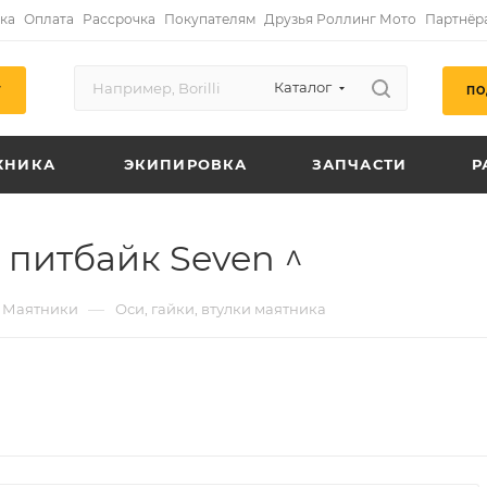
ка
Оплата
Рассрочка
Покупателям
Друзья Роллинг Мото
Партнёр
Каталог
ПО
Г
ХНИКА
ЭКИПИРОВКА
ЗАПЧАСТИ
Р
а питбайк Seven ^
—
Маятники
Оси, гайки, втулки маятника