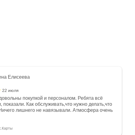
ена Елисеева
22 июля
довольны покупкой и персоналом. Ребята всё
, показали. Как обслуживать,что нужно делать,что
Ничего лишнего не навязывали. Атмосфера очень
я, помогли с доставкой. Сам аппарат так же
 устроил нас, нашли именно то, что хотел P. S
спасибо Дмитрию, за клиентоориентированность и
с.Карты