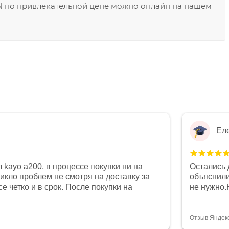
EN по привлекательной цене можно онлайн на нашем
Ел
 kayo a200, в процессе покупки ни на
Остались 
никло проблем не смотря на доставку за
объяснили
е четко и в срок. После покупки на
не нужно.
был 0, при этом представители магазина
комфортна
связи и в итоге проблема была решена.
полностью
орит о небезразличии к клиенту после
огромное 
Отзыв Яндек
то на сегодняшний день редкость.
терпение