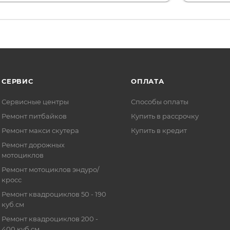
СЕРВИС
ОПЛАТА
Сервисные центры
Способы оплаты
Ремонт питбайков
Купить в рассрочку
Ремонт макси скутера
Купить в кредит
Ремонт дорожных
мотоциклов
Ремонт мотоциклов эндуро/
кросс
Ремонт квадроциклов 50 - 190
куб.см
Ремонт квадроциклов 200 -
400 куб.см