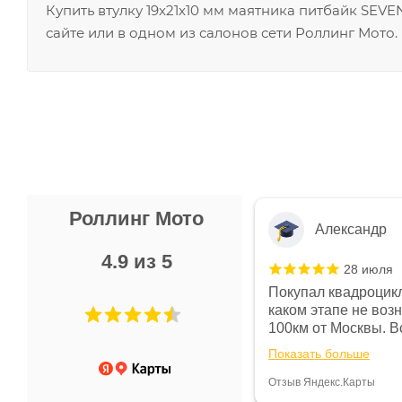
Купить втулку 19x21x10 мм маятника питбайк SEV
сайте или в одном из салонов сети Роллинг Мото.
Роллинг Мото
Александр
4.9 из 5
28 июля
 в магазине чисто, цены везде
Покупал квадроцикл
огут. Не понравились условия
каком этапе не воз
предоплата и дают только на год)
100км от Москвы. Вс
ают что человек купит и
спидометре всегда 
Показать больше
некому.
постоянно были на 
Считаю, что это гов
Отзыв Яндекс.Карты
получения денег, ч