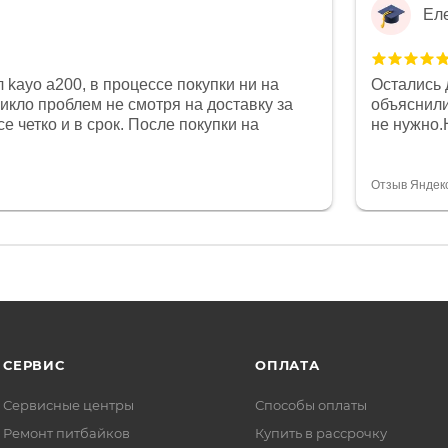
Ел
 kayo a200, в процессе покупки ни на
Остались 
никло проблем не смотря на доставку за
объяснили
е четко и в срок. После покупки на
не нужно.
был 0, при этом представители магазина
комфортна
связи и в итоге проблема была решена.
полностью
орит о небезразличии к клиенту после
огромное 
Отзыв Яндек
то на сегодняшний день редкость.
терпение
СЕРВИС
ОПЛАТА
Сервисные центры
Способы оплаты
Ремонт питбайков
Купить в рассрочку