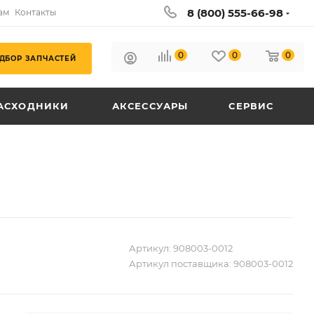
8 (800) 555-66-98
ам
Контакты
0
0
0
ДБОР ЗАПЧАСТЕЙ
АСХОДНИКИ
АКСЕССУАРЫ
СЕРВИС
Артикул:
908003-0012
Артикул поставщика:
908003-0012