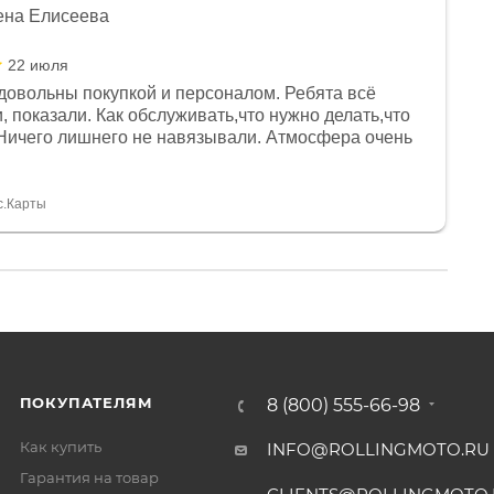
ена Елисеева
22 июля
довольны покупкой и персоналом. Ребята всё
, показали. Как обслуживать,что нужно делать,что
Ничего лишнего не навязывали. Атмосфера очень
я, помогли с доставкой. Сам аппарат так же
 устроил нас, нашли именно то, что хотел P. S
спасибо Дмитрию, за клиентоориентированность и
с.Карты
ПОКУПАТЕЛЯМ
8 (800) 555-66-98
Как купить
INFO@ROLLINGMOTO.RU
Гарантия на товар