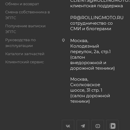
CLIENTS@ROLLINGMOTO
Обмен и возврат
клиентская поддержка
Смена собственника в
PR@ROLLINGMOTO.RU
ЭПТС
сотрудничество со
Получение выписки
СМИ и блогерами
ЭПТС
Руководства по
Москва,
эксплуатации
Колодезный
переулок, 2а, стр.1
Каталоги запчастей
(салон
Клиентский сервис
внедорожной и
дорожной техники)
Москва,
Сколковское
шоссе, 31 стр. 1
(салон дорожной
техники)