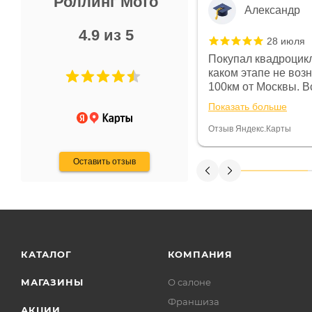
Роллинг Мото
Александр
4.9 из 5
28 июля
 в магазине чисто, цены везде
Покупал квадроцикл
огут. Не понравились условия
каком этапе не воз
предоплата и дают только на год)
100км от Москвы. Вс
ают что человек купит и
спидометре всегда 
Показать больше
некому.
постоянно были на 
Считаю, что это гов
Отзыв Яндекс.Карты
получения денег, ч
Оставить отзыв
КАТАЛОГ
КОМПАНИЯ
МАГАЗИНЫ
О салоне
Франшиза
АКЦИИ