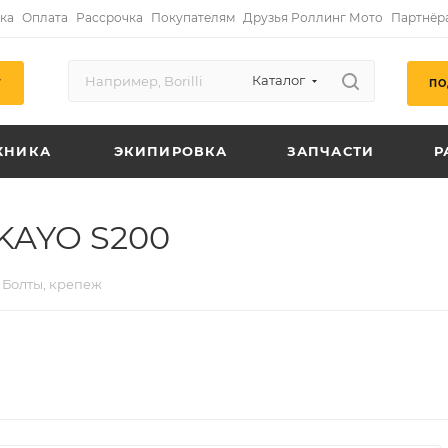
ка
Оплата
Рассрочка
Покупателям
Друзья Роллинг Мото
Партнёр
Каталог
ПО
Г
ХНИКА
ЭКИПИРОВКА
ЗАПЧАСТИ
Р
 KAYO S200
Болты, крепеж