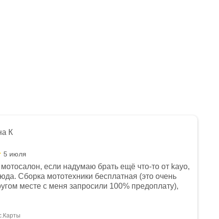
на К
5 июля
мотосалон, если надумаю брать ещё что-то от kayo,
сюда. Сборка мототехники бесплатная (это очень
другом месте с меня запросили 100% предоплату),
и документы выдали. Брала технику с ПТС, на учёт
а вообще без проблем. Менеджеру Юлии большое
тдельное, всегда на связи, очень детально всё
с.Карты