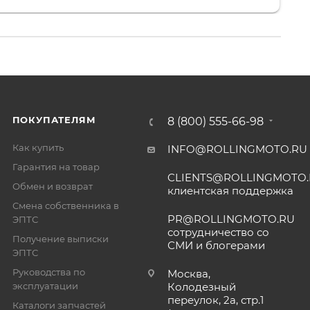
. 👍
ПОКУПАТЕЛЯМ
8 (800) 555-66-98
Как купить
INFO@ROLLINGMOTO.RU
Гарантия на товар
CLIENTS@ROLLINGMOTO
Обмен и возврат
клиентская поддержка
Смена собственника в
PR@ROLLINGMOTO.RU
ЭПТС
сотрудничество со
Получение выписки
СМИ и блогерами
ЭПТС
Руководства по
Москва,
эксплуатации
Колодезный
переулок, 2а, стр.1
Каталоги запчастей