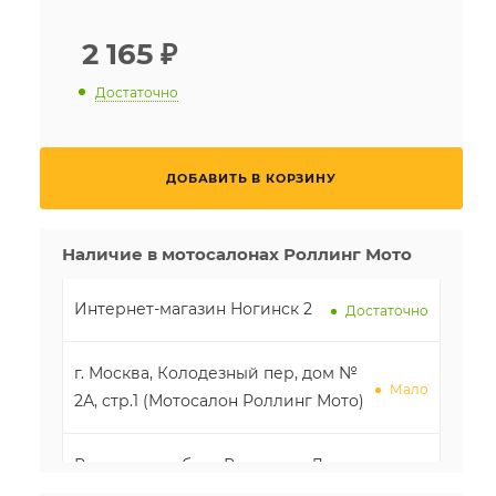
2 165
₽
Достаточно
ДОБАВИТЬ В КОРЗИНУ
Наличие в мотосалонах Роллинг Мото
Интернет-магазин Ногинск 2
Достаточно
г. Москва, Колодезный пер, дом №
Мало
2А, стр.1 (Мотосалон Роллинг Мото)
Ростовская обл, г. Ростов-на-Дону,
Мало
ул Менжинского, д. 4Ж