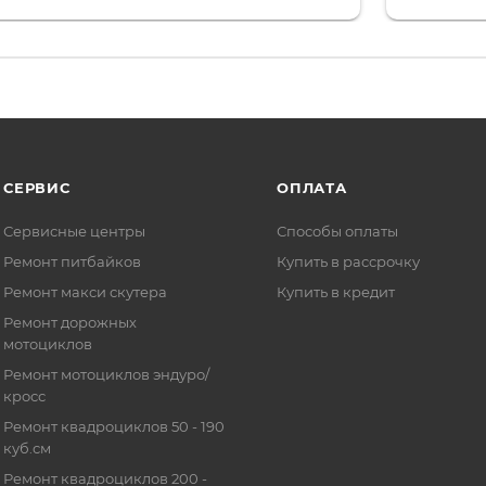
то на сегодняшний день редкость.
объясняют
СЕРВИС
ОПЛАТА
Сервисные центры
Способы оплаты
Ремонт питбайков
Купить в рассрочку
Ремонт макси скутера
Купить в кредит
Ремонт дорожных
мотоциклов
Ремонт мотоциклов эндуро/
кросс
Ремонт квадроциклов 50 - 190
куб.см
Ремонт квадроциклов 200 -