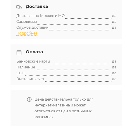
Доставка
Доставка по Москве и МО
да
Самовывоз
да
Служба доставки
да
Подробнее
Оплата
Банковские карты
да
Наличные
да
СБП
да
Выставить счет
да
Цена действительна только для
интернет-магазина и может
отличаться от цен в розничных
магазинах