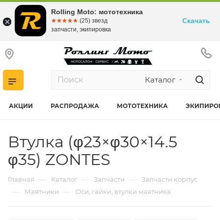
Rolling Moto: мототехника
Скачать
☆☆☆☆☆
★★★★★
(25) звезд
запчасти, экипировка
Каталог
АКЦИИ
РАСПРОДАЖА
МОТОТЕХНИКА
ЭКИПИРО
Втулка (φ23×φ30×14.5
φ35) ZONTES
—
—
—
Главная
Каталог
Запчасти
Запчасти корпус
—
—
Маятники
Оси, гайки, втулки маятника