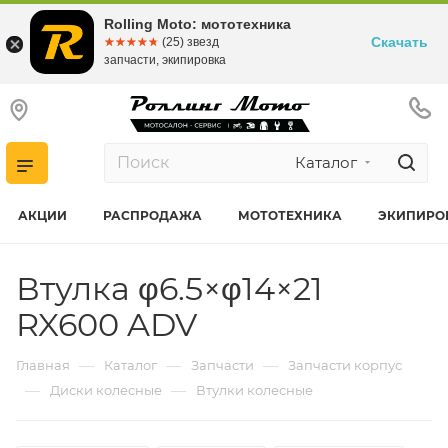
Rolling Moto: мототехника
Скачать
☆☆☆☆☆
★★★★★
(25) звезд
запчасти, экипировка
Каталог
АКЦИИ
РАСПРОДАЖА
МОТОТЕХНИКА
ЭКИПИРО
Втулка φ6.5×φ14×21
RX600 ADV
—
—
—
Главная
Каталог
Запчасти
Запчасти корпус
—
—
Диски колесные
Втулки колесные