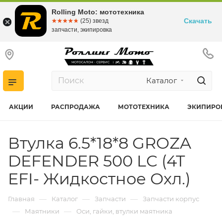
Rolling Moto: мототехника
Скачать
☆☆☆☆☆
★★★★★
(25) звезд
запчасти, экипировка
Каталог
АКЦИИ
РАСПРОДАЖА
МОТОТЕХНИКА
ЭКИПИРО
Втулка 6.5*18*8 GROZA
DEFENDER 500 LC (4T
EFI- Жидкостное Охл.)
—
—
—
Главная
Каталог
Запчасти
Запчасти корпус
—
—
Маятники
Оси, гайки, втулки маятника