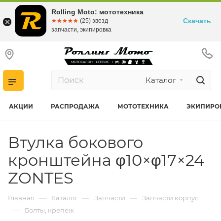
Rolling Moto: мототехника
Скачать
☆☆☆☆☆
★★★★★
(25) звезд
запчасти, экипировка
Каталог
АКЦИИ
РАСПРОДАЖА
МОТОТЕХНИКА
ЭКИПИРО
Втулка бокового
кронштейна φ10×φ17×24
ZONTES
—
—
—
Главная
Каталог
Запчасти
Запчасти корпус
—
Болты, крепеж