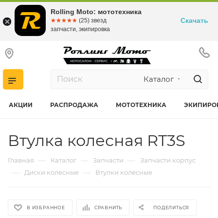
Rolling Moto: мототехника
Скачать
☆☆☆☆☆
★★★★★
(25) звезд
запчасти, экипировка
Каталог
АКЦИИ
РАСПРОДАЖА
МОТОТЕХНИКА
ЭКИПИРО
Втулка колесная RT3S
—
—
—
Главная
Каталог
Запчасти
Запчасти корпус
—
—
Диски колесные
Втулки колесные
В ИЗБРАННОЕ
СРАВНИТЬ
ПОДЕЛИТЬСЯ