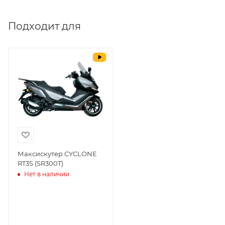
Выставить счет
да
Подходит для
Уважаемые пользователи, в настоящем
блоке размещены документы, с
которыми необходимо ознакомиться
покупателю, в случае приобретения
товара в нашем салоне. Здесь
размещены общие сведения по
решению возможных гарантийных
случаев и образцы необходимых для
заполнения документов. Обращаем
Ваше внимание на то, что конкретные
гарантийные обязательства на
Максискутер CYCLONE
RT3S (SR300T)
приобретаемую технику подробно
Нет в наличии
изложены в Руководстве по
эксплуатации (сервисной книжке), там
же находится гарантийный талон.
Одной из важных составляющих работы