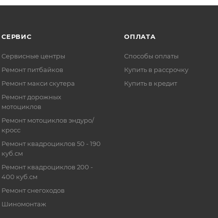
СЕРВИС
ОПЛАТА
Сервисные центры
Способы оплаты
Ремонт питбайков
Купить в рассрочку
Ремонт макси скутера
Купить в кредит
Ремонт дорожных
мотоциклов
Ремонт мотоциклов эндуро/
кросс
Ремонт квадроциклов 50 - 190
куб.см
Ремонт квадроциклов 200 -
400 куб.см
Ремонт снегоходов
Шиномонтаж