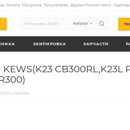
ка
Оплата
Рассрочка
Покупателям
Друзья Роллинг Мото
Партнёр
Каталог
ПО
Г
ХНИКА
ЭКИПИРОВКА
ЗАПЧАСТИ
Р
 KEWS(K23 CB300RL,K23L P
R300)
Болты, крепеж