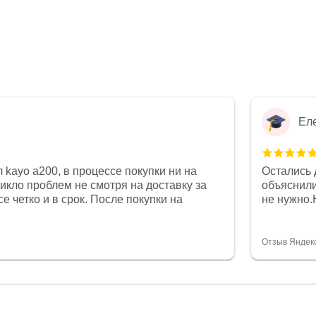
Ел
 kayo a200, в процессе покупки ни на
Остались 
никло проблем не смотря на доставку за
объяснили
е четко и в срок. После покупки на
не нужно.
был 0, при этом представители магазина
комфортна
связи и в итоге проблема была решена.
полностью
орит о небезразличии к клиенту после
огромное 
Отзыв Яндек
то на сегодняшний день редкость.
терпение