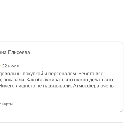
ена Елисеева
22 июля
довольны покупкой и персоналом. Ребята всё
, показали. Как обслуживать,что нужно делать,что
Ничего лишнего не навязывали. Атмосфера очень
я, помогли с доставкой. Сам аппарат так же
 устроил нас, нашли именно то, что хотел P. S
спасибо Дмитрию, за клиентоориентированность и
с.Карты