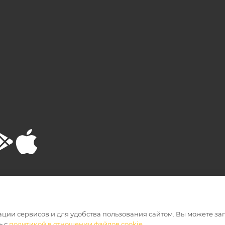
РТА
ПОЛИТИКА КОНФИДЕНЦИАЛЬНОСТИ
ации сервисов и для удобства пользования сайтом. Вы можете за
ь с
политикой в отношении файлов cookie
.