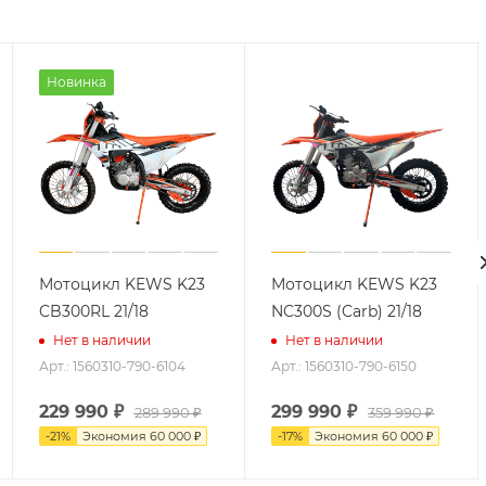
Новинка
Мотоцикл KEWS K23
Мотоцикл KEWS K23
CB300RL 21/18
NC300S (Carb) 21/18
Нет в наличии
Нет в наличии
Арт.: 1560310-790-6104
Арт.: 1560310-790-6150
229 990
₽
299 990
₽
289 990
₽
359 990
₽
-
21
%
Экономия
60 000
₽
-
17
%
Экономия
60 000
₽