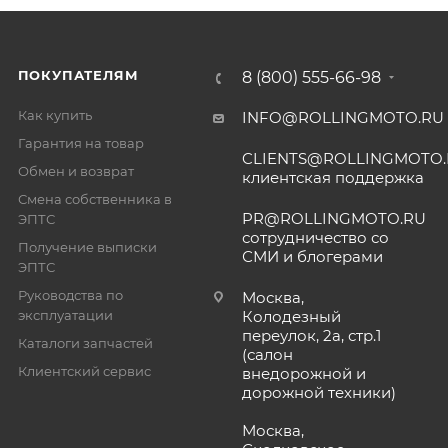
ПОКУПАТЕЛЯМ
8 (800) 555-66-98
Как купить
INFO@ROLLINGMOTO.RU
Гарантия на товар
CLIENTS@ROLLINGMOTO
Обмен и возврат
клиентская поддержка
Смена собственника в
PR@ROLLINGMOTO.RU
ЭПТС
сотрудничество со
Получение выписки
СМИ и блогерами
ЭПТС
Руководства по
Москва,
эксплуатации
Колодезный
переулок, 2а, стр.1
Каталоги запчастей
(салон
Клиентский сервис
внедорожной и
дорожной техники)
Москва,