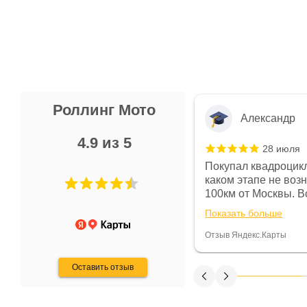
Роллинг Мото
Александр
4.9 из 5
28 июля
 в магазине чисто, цены везде
Покупал квадроцикл
огут. Не понравились условия
каком этапе не воз
предоплата и дают только на год)
100км от Москвы. Вс
ают что человек купит и
спидометре всегда 
Показать больше
некому.
постоянно были на 
Считаю, что это гов
Отзыв Яндекс.Карты
получения денег, ч
Оставить отзыв