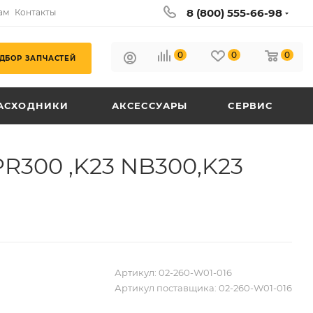
8 (800) 555-66-98
ам
Контакты
0
0
0
ДБОР ЗАПЧАСТЕЙ
АСХОДНИКИ
АКСЕССУАРЫ
СЕРВИС
R300 ,K23 NB300,K23
Артикул:
02-260-W01-016
Артикул поставщика:
02-260-W01-016