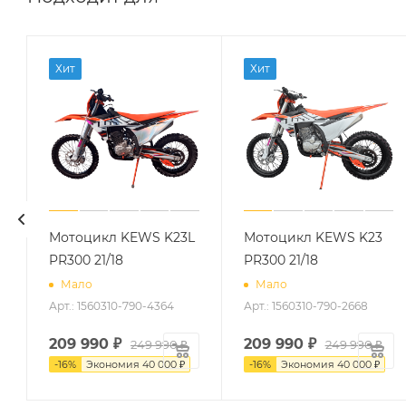
Хит
Хит
Мотоцикл KEWS K23L
Мотоцикл KEWS K23
PR300 21/18
PR300 21/18
Мало
Мало
Арт.: 1560310-790-4364
Арт.: 1560310-790-2668
209 990
₽
209 990
₽
249 990
₽
249 990
₽
-
16
%
Экономия
40 000
₽
-
16
%
Экономия
40 000
₽