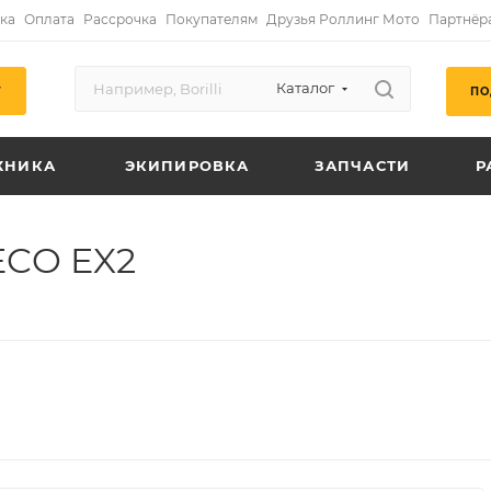
ка
Оплата
Рассрочка
Покупателям
Друзья Роллинг Мото
Партнёр
Каталог
ПО
Г
ХНИКА
ЭКИПИРОВКА
ЗАПЧАСТИ
Р
ECO EX2