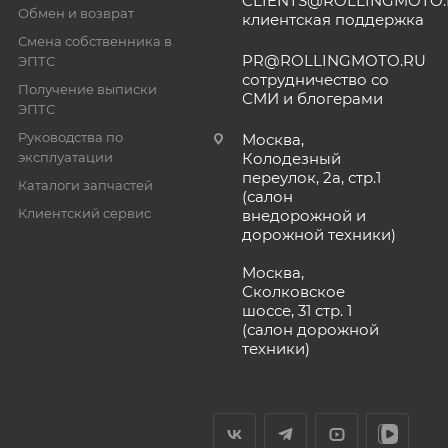
CLIENTS@ROLLINGMOTO
Обмен и возврат
клиентская поддержка
Смена собственника в
PR@ROLLINGMOTO.RU
ЭПТС
сотрудничество со
Получение выписки
СМИ и блогерами
ЭПТС
Руководства по
Москва,
эксплуатации
Колодезный
переулок, 2а, стр.1
Каталоги запчастей
(салон
Клиентский сервис
внедорожной и
дорожной техники)
Москва,
Сколковское
шоссе, 31 стр. 1
(салон дорожной
техники)