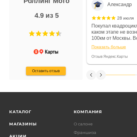
Роллинг Мото
Александр
4.9 из 5
28 июля
 в магазине чисто, цены везде
Покупал квадроцикл
огут. Не понравились условия
каком этапе не воз
предоплата и дают только на год)
100км от Москвы. Вс
ают что человек купит и
спидометре всегда 
Показать больше
некому.
постоянно были на 
Считаю, что это гов
Отзыв Яндекс.Карты
получения денег, ч
Оставить отзыв
КАТАЛОГ
КОМПАНИЯ
МАГАЗИНЫ
О салоне
Франшиза
АКЦИИ