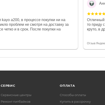
Ан
 kayo a200, в процессе покупки ни на
Отличный 
никло проблем не смотря на доставку за
то приду 
е четко и в срок. После покупки на
круто, в 
был 0, при этом представители магазина
все чеки 
связи и в итоге проблема была решена.
поставил
орит о небезразличии к клиенту после
спасибо о
Отзыв Яндек
то на сегодняшний день редкость.
объясняют
СЕРВИС
ОПЛАТА
Сервисные центры
Способы оплаты
Ремонт питбайков
Купить в рассрочку