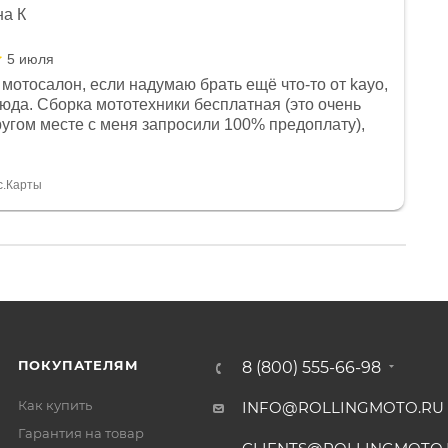
на К
5 июля
мотосалон, если надумаю брать ещё что-то от kayo,
сюда. Сборка мототехники бесплатная (это очень
другом месте с меня запросили 100% предоплату),
и документы выдали. Брала технику с ПТС, на учёт
а вообще без проблем. Менеджеру Юлии большое
тдельное, всегда на связи, очень детально всё
с.Карты
. 👍
ПОКУПАТЕЛЯМ
8 (800) 555-66-98
Как купить
INFO@ROLLINGMOTO.RU
Гарантия на товар