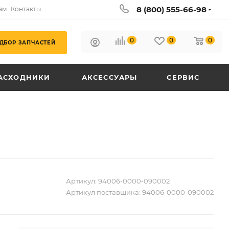
8 (800) 555-66-98
ам
Контакты
0
0
0
ДБОР ЗАПЧАСТЕЙ
АСХОДНИКИ
АКСЕССУАРЫ
СЕРВИС
Артикул:
94006-0000-090002
Артикул поставщика:
94006-0000-090002