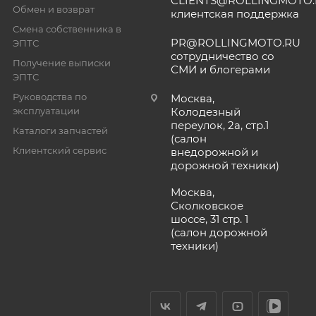
CLIENTS@ROLLINGMOTO
Обмен и возврат
клиентская поддержка
Смена собственника в
PR@ROLLINGMOTO.RU
ЭПТС
сотрудничество со
Получение выписки
СМИ и блогерами
ЭПТС
Руководства по
Москва,
эксплуатации
Колодезный
переулок, 2а, стр.1
Каталоги запчастей
(салон
Клиентский сервис
внедорожной и
дорожной техники)
Москва,
Сколковское
шоссе, 31 стр. 1
(салон дорожной
техники)