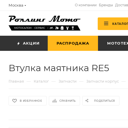
Москва
О компании
Бренды
Достав
КАТАЛО
АКЦИИ
РАСПРОДАЖА
МОТОТЕ
Втулка маятника RE5
—
—
—
—
Главная
Каталог
Запчасти
Запчасти корпус
В ИЗБРАННОЕ
СРАВНИТЬ
ПОДЕЛИТЬСЯ