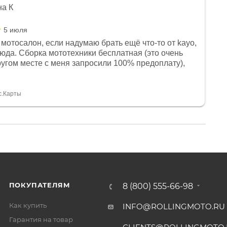
на К
5 июля
мотосалон, если надумаю брать ещё что-то от kayo,
сюда. Сборка мототехники бесплатная (это очень
другом месте с меня запросили 100% предоплату),
и документы выдали. Брала технику с ПТС, на учёт
а вообще без проблем. Менеджеру Юлии большое
тдельное, всегда на связи, очень детально всё
с.Карты
. 👍
ПОКУПАТЕЛЯМ
8 (800) 555-66-98
Как купить
INFO@ROLLINGMOTO.RU
Гарантия на товар