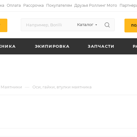
ка
Оплата
Рассрочка
Покупателям
Друзья Роллинг Мото
Партнёр
Каталог
ПО
Г
ХНИКА
ЭКИПИРОВКА
ЗАПЧАСТИ
Р
—
Маятники
Оси, гайки, втулки маятника