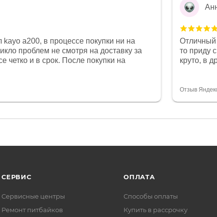
Ан
 kayo a200, в процессе покупки ни на
Отличный 
никло проблем не смотря на доставку за
то приду 
е четко и в срок. После покупки на
круто, в 
был 0, при этом представители магазина
все чеки 
связи и в итоге проблема была решена.
поставил
орит о небезразличии к клиенту после
спасибо о
Отзыв Яндек
то на сегодняшний день редкость.
объясняют
СЕРВИС
ОПЛАТА
Сервисные центры
Способы оплаты
Ремонт питбайков
Купить в рассрочку