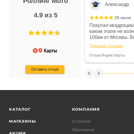
Роллинг Мото
Александр
4.9 из 5
28 июля
 в магазине чисто, цены везде
Покупал квадроцикл
огут. Не понравились условия
каком этапе не воз
предоплата и дают только на год)
100км от Москвы. Вс
ают что человек купит и
спидометре всегда 
Показать больше
некому.
постоянно были на 
Считаю, что это гов
Отзыв Яндекс.Карты
получения денег, ч
Оставить отзыв
КАТАЛОГ
КОМПАНИЯ
МАГАЗИНЫ
О салоне
Франшиза
АКЦИИ