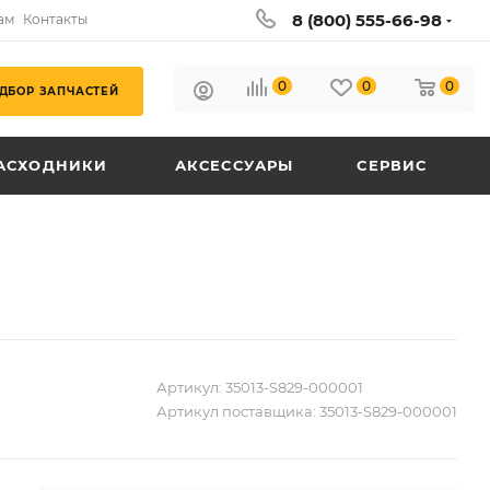
8 (800) 555-66-98
ам
Контакты
0
0
0
ДБОР ЗАПЧАСТЕЙ
АСХОДНИКИ
АКСЕССУАРЫ
СЕРВИС
Артикул:
35013-S829-000001
Артикул поставщика:
35013-S829-000001