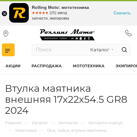
Rolling Moto: мототехника
Скачать
☆☆☆☆☆
★★★★★
(25) звезд
запчасти, экипировка
Каталог
АКЦИИ
РАСПРОДАЖА
МОТОТЕХНИКА
ЭКИПИРО
Втулка маятника
внешняя 17х22х54.5 GR8
2024
—
—
—
Главная
Каталог
Запчасти
Запчасти корпус
—
—
Маятники
Оси, гайки, втулки маятника