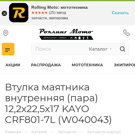
Rolling Moto: мототехника
Скачать
☆☆☆☆☆
★★★★★
(25) звезд
запчасти, экипировка
Каталог
АКЦИИ
РАСПРОДАЖА
МОТОТЕХНИКА
ЭКИПИРО
Втулка маятника
внутренняя (пара)
12,2х22,5х17 KAYО
CRF801-7L (W040043)
—
—
—
Главная
Каталог
Запчасти
Запчасти корпус