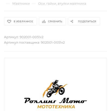
—
—
Маятники
Оси, гайки, втулки маятника
В ИЗБРАННОЕ
СРАВНИТЬ
ПОДЕЛИТЬСЯ
Артикул:
902001-0051х2
Артикул поставщика:
902001-0051х2