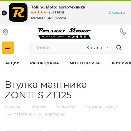
Rolling Moto: мототехника
Скачать
☆☆☆☆☆
★★★★★
(25) звезд
запчасти, экипировка
Каталог
АКЦИИ
РАСПРОДАЖА
МОТОТЕХНИКА
ЭКИПИРО
Втулка маятника
ZONTES ZT125
—
—
—
Главная
Каталог
Запчасти
Запчасти корпус
—
—
Маятники
Маятники