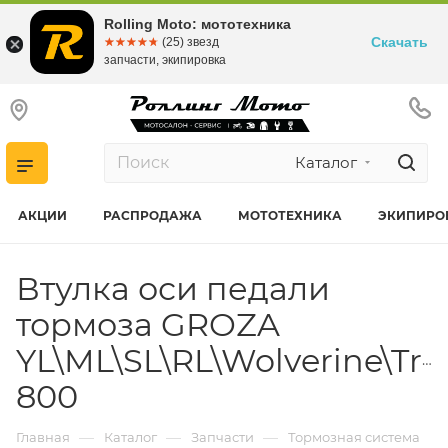
Rolling Moto: мототехника
Скачать
☆☆☆☆☆
★★★★★
(25) звезд
запчасти, экипировка
Каталог
АКЦИИ
РАСПРОДАЖА
МОТОТЕХНИКА
ЭКИПИРО
Втулка оси педали
тормоза GROZA
YL\ML\SL\RL\Wolverine\Trav
800
—
—
—
Главная
Каталог
Запчасти
Тормозная система