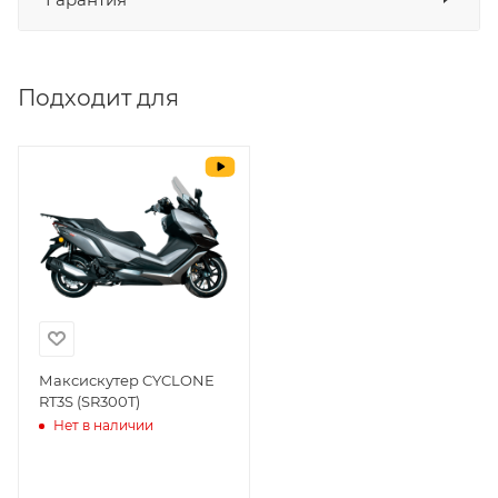
СБП
да
Выставить счет
да
Подходит для
Уважаемые пользователи, в настоящем
блоке размещены документы, с
которыми необходимо ознакомиться
покупателю, в случае приобретения
товара в нашем салоне. Здесь
размещены общие сведения по
решению возможных гарантийных
случаев и образцы необходимых для
заполнения документов. Обращаем
Ваше внимание на то, что конкретные
гарантийные обязательства на
Максискутер CYCLONE
RT3S (SR300T)
приобретаемую технику подробно
Нет в наличии
изложены в Руководстве по
эксплуатации (сервисной книжке), там
же находится гарантийный талон.