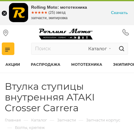
Rolling Moto: мототехника
Скачать
☆☆☆☆☆
★★★★★
(25) звезд
запчасти, экипировка
Каталог
АКЦИИ
РАСПРОДАЖА
МОТОТЕХНИКА
ЭКИПИРО
Втулка ступицы
внутренняя ATAKI
Crosser Carrera
—
—
—
Главная
Каталог
Запчасти
Запчасти корпус
—
Болты, крепеж