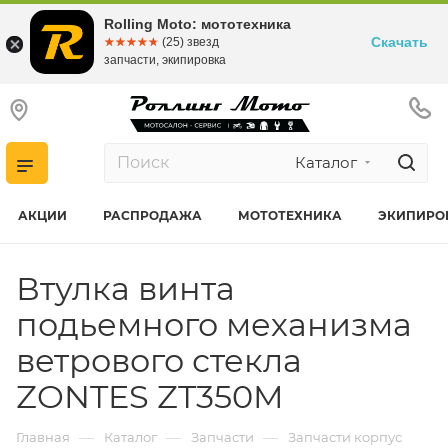
Rolling Moto: мототехника
Скачать
☆☆☆☆☆
★★★★★
(25) звезд
запчасти, экипировка
Каталог
АКЦИИ
РАСПРОДАЖА
МОТОТЕХНИКА
ЭКИПИРО
Втулка винта
подьемного механизма
ветрового стекла
ZONTES ZT350M
—
—
—
Главная
Каталог
Запчасти
Запчасти корпус