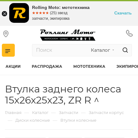
Rolling Moto: мототехника
Скачать
☆☆☆☆☆
★★★★★
(25) звезд
запчасти, экипировка
Каталог
АКЦИИ
РАСПРОДАЖА
МОТОТЕХНИКА
ЭКИПИРО
Втулка заднего колеса
15x26x25x23, ZR R ^
—
—
—
Главная
Каталог
Запчасти
Запчасти корпус
—
—
Диски колесные
Втулки колесные