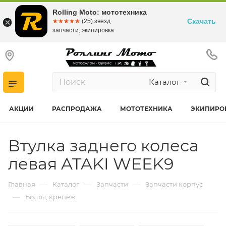
Rolling Moto: мототехника
Скачать
☆☆☆☆☆
★★★★★
(25) звезд
запчасти, экипировка
Каталог
АКЦИИ
РАСПРОДАЖА
МОТОТЕХНИКА
ЭКИПИРО
Втулка заднего колеса
левая ATAKI WEEK9
—
—
—
Главная
Каталог
Запчасти
Запчасти корпус
—
Болты, крепеж