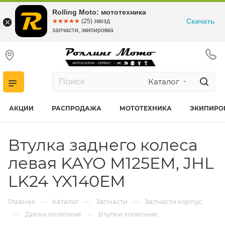
Rolling Moto: мототехника
Скачать
☆☆☆☆☆
★★★★★
(25) звезд
запчасти, экипировка
Каталог
АКЦИИ
РАСПРОДАЖА
МОТОТЕХНИКА
ЭКИПИРО
Втулка заднего колеса
левая KAYO M125EM, JHL
LK24 YX140EM
—
—
—
Главная
Каталог
Запчасти
Запчасти корпус
—
—
Диски колесные
Втулки колесные