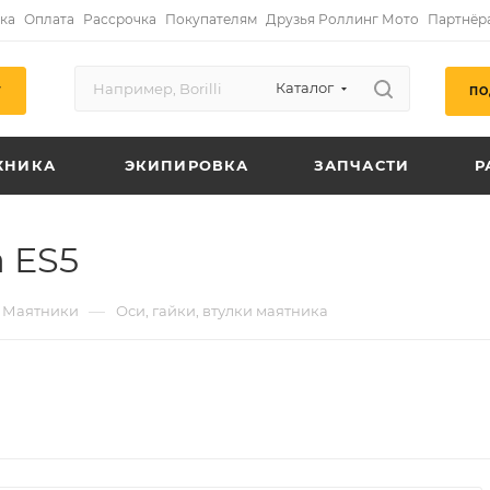
ка
Оплата
Рассрочка
Покупателям
Друзья Роллинг Мото
Партнёр
Каталог
ПО
Г
ХНИКА
ЭКИПИРОВКА
ЗАПЧАСТИ
Р
 ES5
—
Маятники
Оси, гайки, втулки маятника