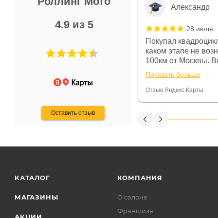
Роллинг Мото
Александр
4.9 из 5
28 июля
 в магазине чисто, цены везде
Покупал квадроцикл
огут. Не понравились условия
каком этапе не воз
предоплата и дают только на год)
100км от Москвы. Вс
ают что человек купит и
спидометре всегда 
Показать больше
некому.
постоянно были на 
Считаю, что это гов
Отзыв Яндекс.Карты
получения денег, ч
Оставить отзыв
КАТАЛОГ
КОМПАНИЯ
МАГАЗИНЫ
О салоне
Франшиза
АКЦИИ