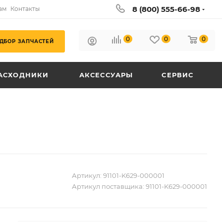
8 (800) 555-66-98
ам
Контакты
0
0
0
ДБОР ЗАПЧАСТЕЙ
АСХОДНИКИ
АКСЕССУАРЫ
СЕРВИС
Артикул:
91101-K629-000001
Артикул поставщика:
91101-K629-000001