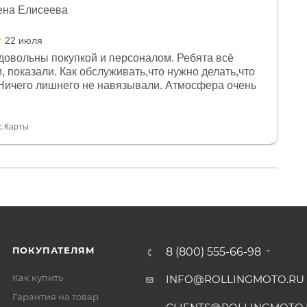
ена Елисеева
22 июля
довольны покупкой и персоналом. Ребята всё
, показали. Как обслуживать,что нужно делать,что
Ничего лишнего не навязывали. Атмосфера очень
я, помогли с доставкой. Сам аппарат так же
 устроил нас, нашли именно то, что хотел P. S
спасибо Дмитрию, за клиентоориентированность и
с.Карты
ПОКУПАТЕЛЯМ
8 (800) 555-66-98
Как купить
INFO@ROLLINGMOTO.RU
Гарантия на товар