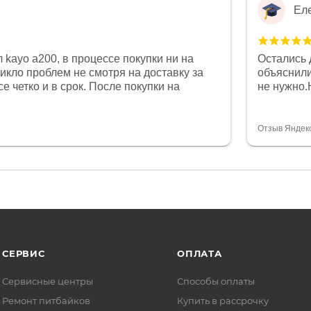
Ел
 kayo a200, в процессе покупки ни на
Остались 
никло проблем не смотря на доставку за
объяснили
е четко и в срок. После покупки на
не нужно.
был 0, при этом представители магазина
комфортна
связи и в итоге проблема была решена.
полностью
орит о небезразличии к клиенту после
огромное 
Отзыв Яндек
то на сегодняшний день редкость.
терпение
СЕРВИС
ОПЛАТА
Сервисные центры
Способы оплаты
Ремонт питбайков
Купить в рассрочку