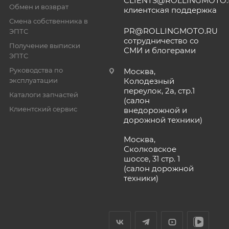
CLIENTS@ROLLINGMOTO
Обмен и возврат
клиентская поддержка
Смена собственника в
PR@ROLLINGMOTO.RU
ЭПТС
сотрудничество со
Получение выписки
СМИ и блогерами
ЭПТС
Руководства по
Москва,
эксплуатации
Колодезный
переулок, 2а, стр.1
Каталоги запчастей
(салон
Клиентский сервис
внедорожной и
дорожной техники)
Москва,
Сколковское
шоссе, 31 стр. 1
(салон дорожной
техники)