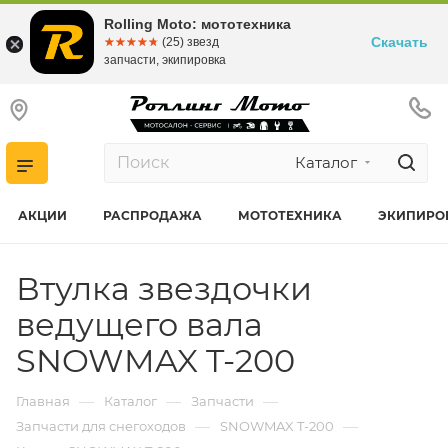
Rolling Moto: мототехника
Скачать
☆☆☆☆☆
★★★★★
(25) звезд
запчасти, экипировка
Каталог
АКЦИИ
РАСПРОДАЖА
МОТОТЕХНИКА
ЭКИПИРО
Втулка звездочки
ведущего вала
SNOWMAX T-200
—
—
—
Главная
Каталог
Запчасти
—
—
Запчасти для снегоходов
SNOWMAX T-200