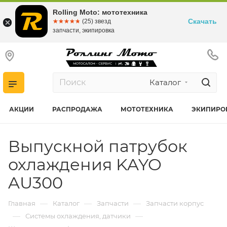
Rolling Moto: мототехника
Скачать
☆☆☆☆☆
★★★★★
(25) звезд
запчасти, экипировка
Каталог
АКЦИИ
РАСПРОДАЖА
МОТОТЕХНИКА
ЭКИПИРО
Выпускной патрубок
охлаждения KAYO
AU300
—
—
—
Главная
Каталог
Запчасти
Запчасти корпус
—
—
Системы охлаждения, датчики