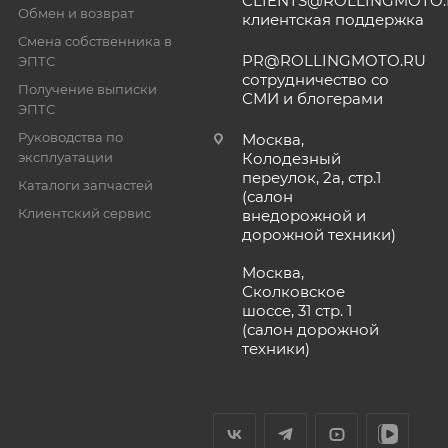
CLIENTS@ROLLINGMOTO
Обмен и возврат
клиентская поддержка
Смена собственника в
PR@ROLLINGMOTO.RU
ЭПТС
сотрудничество со
Получение выписки
СМИ и блогерами
ЭПТС
Руководства по
Москва,
эксплуатации
Колодезный
переулок, 2а, стр.1
Каталоги запчастей
(салон
Клиентский сервис
внедорожной и
дорожной техники)
Москва,
Сколковское
шоссе, 31 стр. 1
(салон дорожной
техники)