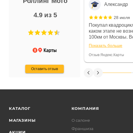
Роллинг Мото
Александр
4.9 из 5
28 июля
 в магазине чисто, цены везде
Покупал квадроцикл
огут. Не понравились условия
каком этапе не воз
предоплата и дают только на год)
100км от Москвы. Вс
ают что человек купит и
спидометре всегда 
Показать больше
некому.
постоянно были на 
Считаю, что это гов
Отзыв Яндекс.Карты
получения денег, ч
Оставить отзыв
КАТАЛОГ
КОМПАНИЯ
МАГАЗИНЫ
О салоне
Франшиза
АКЦИИ