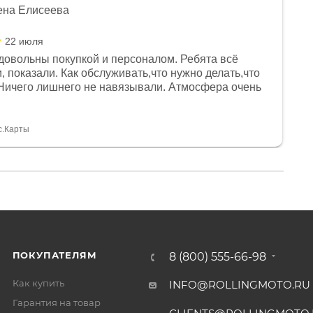
ена Елисеева
22 июля
довольны покупкой и персоналом. Ребята всё
, показали. Как обслуживать,что нужно делать,что
Ничего лишнего не навязывали. Атмосфера очень
я, помогли с доставкой. Сам аппарат так же
 устроил нас, нашли именно то, что хотел P. S
спасибо Дмитрию, за клиентоориентированность и
с.Карты
ПОКУПАТЕЛЯМ
8 (800) 555-66-98
Как купить
INFO@ROLLINGMOTO.RU
Гарантия на товар