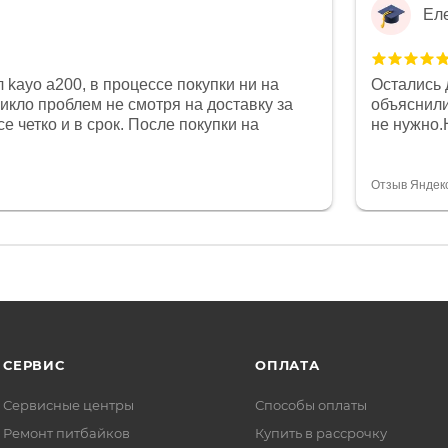
Ел
 kayo a200, в процессе покупки ни на
Остались 
никло проблем не смотря на доставку за
объяснили
е четко и в срок. После покупки на
не нужно.
был 0, при этом представители магазина
комфортна
связи и в итоге проблема была решена.
полностью
орит о небезразличии к клиенту после
огромное 
Отзыв Яндек
то на сегодняшний день редкость.
терпение
СЕРВИС
ОПЛАТА
Сервисные центры
Способы оплаты
Ремонт питбайков
Купить в рассрочку