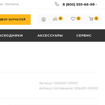
8 (800) 555-66-98
ам
Контакты
0
0
0
ДБОР ЗАПЧАСТЕЙ
АСХОДНИКИ
АКСЕССУАРЫ
СЕРВИС
Артикул:
1224200-121000
Артикул поставщика:
1224200-121000