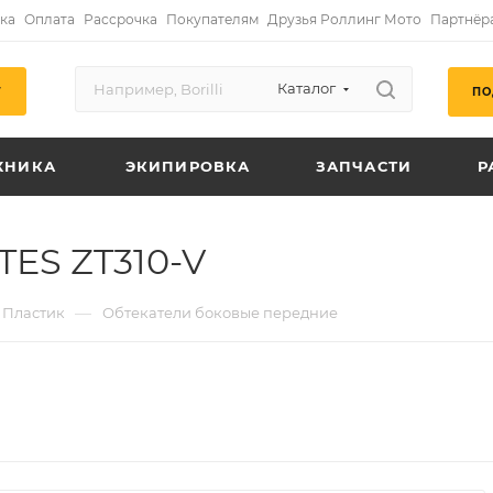
ка
Оплата
Рассрочка
Покупателям
Друзья Роллинг Мото
Партнёр
Каталог
ПО
Г
ХНИКА
ЭКИПИРОВКА
ЗАПЧАСТИ
Р
ES ZT310-V
—
Пластик
Обтекатели боковые передние