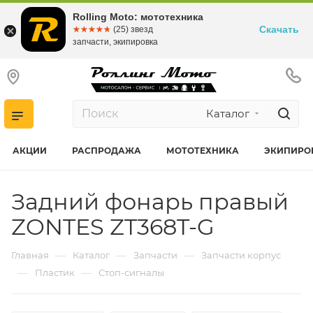
Rolling Moto: мототехника
Скачать
☆☆☆☆☆
★★★★★
(25) звезд
запчасти, экипировка
Каталог
АКЦИИ
РАСПРОДАЖА
МОТОТЕХНИКА
ЭКИПИРО
Задний фонарь правый
ZONTES ZT368T-G
—
—
—
Главная
Каталог
Запчасти
Запчасти корпус
—
—
Пластик
Стоп-сигналы