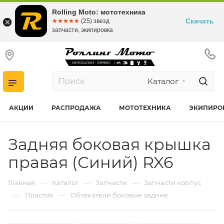
Rolling Moto: мототехника
Скачать
☆☆☆☆☆
★★★★★
(25) звезд
запчасти, экипировка
Каталог
АКЦИИ
РАСПРОДАЖА
МОТОТЕХНИКА
ЭКИПИРО
Задняя боковая крышка
правая (Синий) RX6
—
—
—
Главная
Каталог
Запчасти
Запчасти корпус
—
—
Пластик
Обтекатели боковые задние