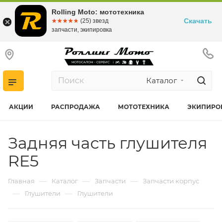
Rolling Moto: мототехника
Скачать
☆☆☆☆☆
★★★★★
(25) звезд
запчасти, экипировка
Каталог
АКЦИИ
РАСПРОДАЖА
МОТОТЕХНИКА
ЭКИПИРО
Задняя часть глушителя
RE5
—
—
—
Главная
Каталог
Запчасти
Запчасти корпус
—
—
Глушители
Глушители